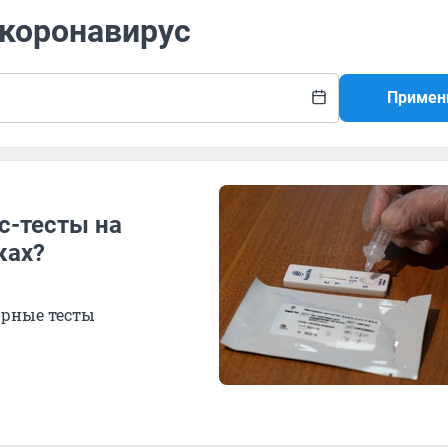
 коронавирус
Примен
с-тесты на
ках?
орные тесты