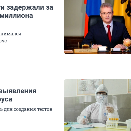
ти задержали за
 миллиона
занимался
рус
 выявления
руса
 для создания тестов