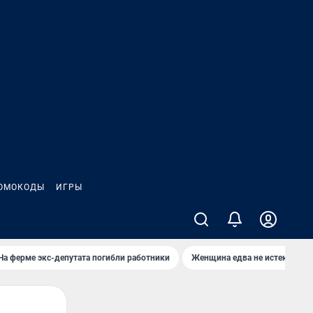
ОМОКОДЫ
ИГРЫ
На ферме экс-депутата погибли работники
Женщина едва не истекла кро