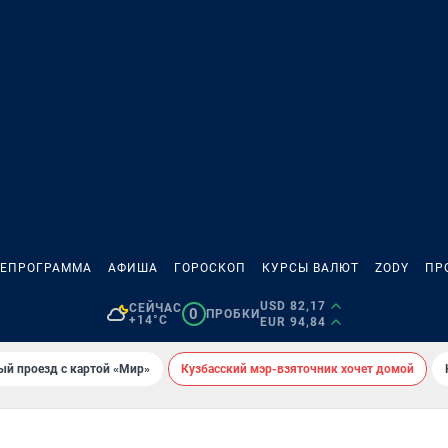
ЛЕПРОГРАММА
АФИША
ГОРОСКОП
КУРСЫ ВАЛЮТ
ZODY
ПР
USD 82,17
СЕЙЧАС
0
ПРОБКИ
+14°C
EUR 94,84
ый проезд с картой «Мир»
Кузбасский мэр-взяточник хочет домой