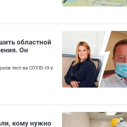
шить областной
ения. Он
али тест на COVID-19 у
али, кому нужно