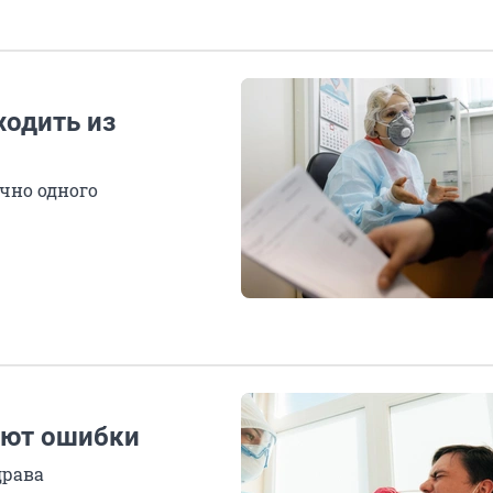
одить из
очно одного
ают ошибки
драва