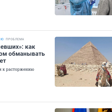
ИЮ
ПРОБЛЕМА
левших»: как
дом обманывать
ет
ли к расторжению