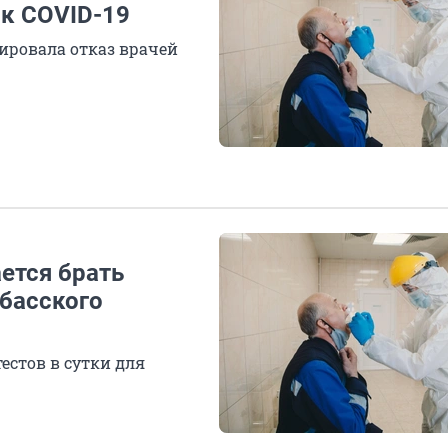
 к COVID-19
ровала отказ врачей
ается брать
збасского
естов в сутки для