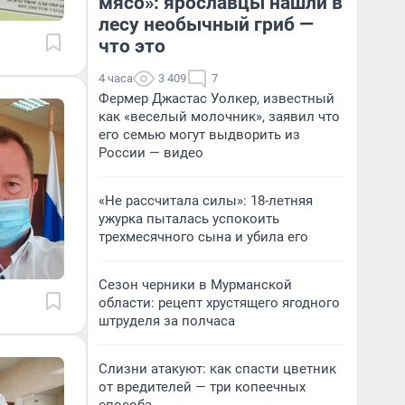
мясо»: ярославцы нашли в
лесу необычный гриб —
что это
4 часа
3 409
7
Фермер Джастас Уолкер, известный
как «веселый молочник», заявил что
его семью могут выдворить из
России — видео
«Не рассчитала силы»: 18-летняя
ужурка пыталась успокоить
трехмесячного сына и убила его
Сезон черники в Мурманской
области: рецепт хрустящего ягодного
штруделя за полчаса
Слизни атакуют: как спасти цветник
от вредителей — три копеечных