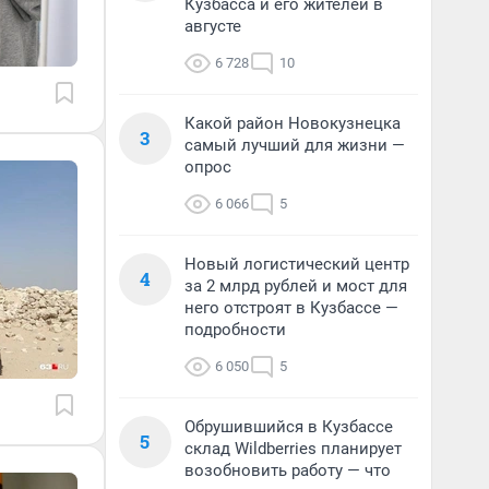
Кузбасса и его жителей в
августе
6 728
10
Какой район Новокузнецка
3
самый лучший для жизни —
опрос
6 066
5
Новый логистический центр
4
за 2 млрд рублей и мост для
него отстроят в Кузбассе —
подробности
6 050
5
Обрушившийся в Кузбассе
5
склад Wildberries планирует
возобновить работу — что