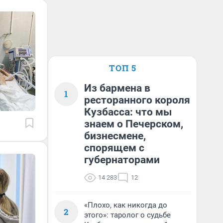
ТОП 5
Из бармена в
1
ресторанного короля
Кузбасса: что мы
знаем о Печерском,
бизнесмене,
спорящем с
губернаторами
14 283
12
«Плохо, как никогда до
2
этого»: таролог о судьбе