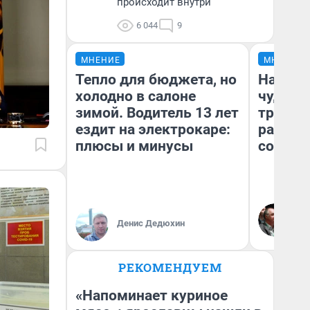
происходит внутри
6 044
9
МНЕНИЕ
МНЕНИЕ
Тепло для бюджета, но
Наслед
холодно в салоне
чудом 
зимой. Водитель 13 лет
трансп
ездит на электрокаре:
разнес
плюсы и минусы
советс
Ол
Бл
Денис Дедюхин
вл
би
РЕКОМЕНДУЕМ
«Напоминает куриное