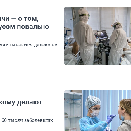
чи — о том,
усом повально
 учитываются далеко не
 кому делают
е 60 тысяч заболевших