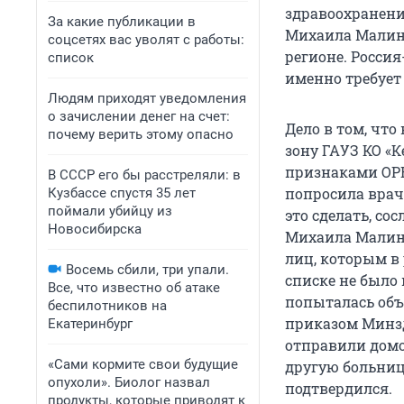
здравоохранени
За какие публикации в
Михаила Малина
соцсетях вас уволят с работы:
регионе. Россия
список
именно требует
Людям приходят уведомления
о зачислении денег на счет:
Дело в том, что
почему верить этому опасно
зону ГАУЗ КО «
признаками ОРВ
В СССР его бы расстреляли: в
попросила врача
Кузбассе спустя 35 лет
поймали убийцу из
это сделать, с
Новосибирска
Михаила Малина 
лиц, которым в 
Восемь сбили, три упали.
списке не было
Все, что известно об атаке
попыталась объя
беспилотников на
приказом Минздр
Екатеринбург
отправили домой
«Сами кормите свои будущие
другую больницу
опухоли». Биолог назвал
подтвердился.
продукты, которые приводят к