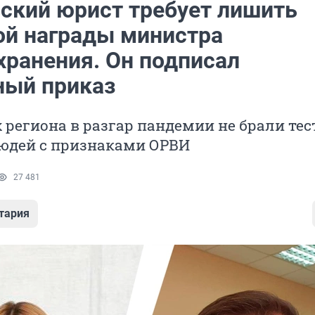
ский юрист требует лишить
ой награды министра
хранения. Он подписал
ный приказ
 региона в разгар пандемии не брали тес
людей с признаками ОРВИ
27 481
тария