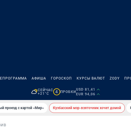
ЛЕПРОГРАММА
АФИША
ГОРОСКОП
КУРСЫ ВАЛЮТ
ZODY
ПР
USD 81,41
СЕЙЧАС
4
ПРОБКИ
+21°C
EUR 94,06
ый проезд с картой «Мир»
Кузбасский мэр-взяточник хочет домой
ЗИВ