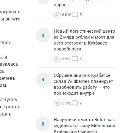
опрос
вируса в
6 016
5
и за что
Новый логистический центр
3
за 2 млрд рублей и мост для
сную»
него отстроят в Кузбассе —
подробности
ы и
5 992
5
казалась
са
Обрушившийся в Кузбассе
еречень
4
склад Wildberries планирует
том
возобновить работу — что
происходит внутри
ствуясь
5 592
9
сё равно
ала в
Наручники вместо Rolex: как
5
судили экс-главу Минздрава
Кузбасса и бывшего