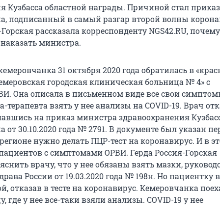
я Кузбасса областной награды. Причиной стал приказ
, подписанный в самый разгар второй волны корона
-Горская рассказала корреспонденту NGS42.RU, почему 
 наказать министра.
 кемеровчанка 31 октября 2020 года обратилась в «кра
Кемеровская городская клиническая больница № 4» с
И. Она описала в письменном виде все свои симптом
-терапевта взять у нее анализы на COVID-19. Врач от
ославшись на приказ министра здравоохранения Кузбас
от 30.10.2020 года № 2791. В документе был указан п
регионе нужно делать ПЦР-тест на коронавирус. И в э
 пациентов с симптомами ОРВИ. Герда Россия-Горская
снить врачу, что у нее обязаны взять мазки, руковод
ава России от 19.03.2020 года № 198н. Но пациентку в
, отказав в тесте на коронавирус. Кемеровчанка поех
, где у нее все-таки взяли анализы. COVID-19 у нее