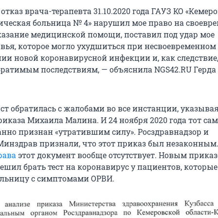
 отказ врача-терапевта 31.10.2020 года ГАУЗ КО «Кемер
ическая больница № 4» нарушил мое право на своевре
казание медицинской помощи, поставил под удар мое
овья, которое могло ухудшиться при несвоевременном
ии новой коронавирусной инфекции и, как следствие
братимым последствиям, — объяснила NGS42.RU Герда 
ст обратилась с жалобами во все инстанции, указывая
риказа Михаила Малина. И 24 ноября 2020 года тот са
нно признан «утратившим силу». Росздравнадзор и
инздрав признали, что этот приказ был незаконным. 
рава
этот документ вообще отсутствует. Новым прика
ешил брать тест на коронавирус у пациентов, которые
ольницу с симптомами ОРВИ.