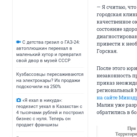
— Я считаю, что
городская клин
качественное о
состояние здор
диагностирован
С детства грезил о ГАЗ-24:
привести к нео
автоплюшкин переехал в
Горская.
маленький хутор и превратил
свой двор в музей СССР
После этого юри
Кузбассовцы пересаживаются
незаконность п
на электрокары? Их продажи
приказ неожида
подскочили на 250%
региональный М
на сайте Минзд
«Я ехал в никуда»:
Малин уже разр
геодезист уехал в Казахстан с
обратились в б
4 тысячами рублей и построил
бизнес с нуля. Теперь он
продает франшизы