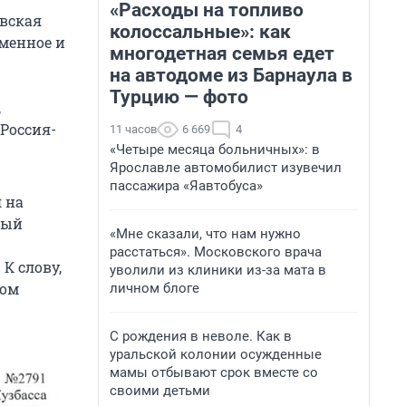
«Расходы на топливо
овская
колоссальные»: как
менное и
многодетная семья едет
на автодоме из Барнаула в
Турцию — фото
,
Россия-
11 часов
6 669
4
«Четыре месяца больничных»: в
Ярославле автомобилист изувечил
пассажира «Яавтобуса»
 на
мый
«Мне сказали, что нам нужно
расстаться». Московского врача
К слову,
уволили из клиники из-за мата в
зом
личном блоге
С рождения в неволе. Как в
уральской колонии осужденные
мамы отбывают срок вместе со
своими детьми