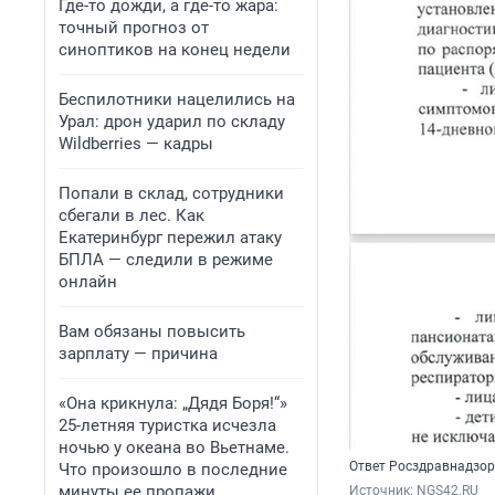
Где-то дожди, а где-то жара:
точный прогноз от
синоптиков на конец недели
Беспилотники нацелились на
Урал: дрон ударил по складу
Wildberries — кадры
Попали в склад, сотрудники
сбегали в лес. Как
Екатеринбург пережил атаку
БПЛА — следили в режиме
онлайн
Вам обязаны повысить
зарплату — причина
«Она крикнула: „Дядя Боря!“»
25-летняя туристка исчезла
ночью у океана во Вьетнаме.
Ответ Росздравнадзор
Что произошло в последние
минуты ее пропажи
Источник: 
NGS42.RU