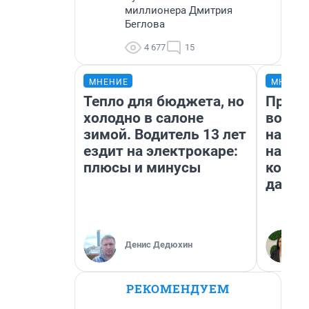
миллионера Дмитрия
Беглова
4 677
15
МНЕНИЕ
МНЕНИ
Тепло для бюджета, но
Прода
холодно в салоне
возьм
зимой. Водитель 13 лет
нам г
ездит на электрокаре:
налог
плюсы и минусы
косне
даже 
Денис Дедюхин
РЕКОМЕНДУЕМ