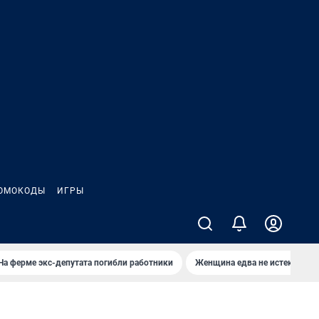
ОМОКОДЫ
ИГРЫ
На ферме экс-депутата погибли работники
Женщина едва не истекла кро