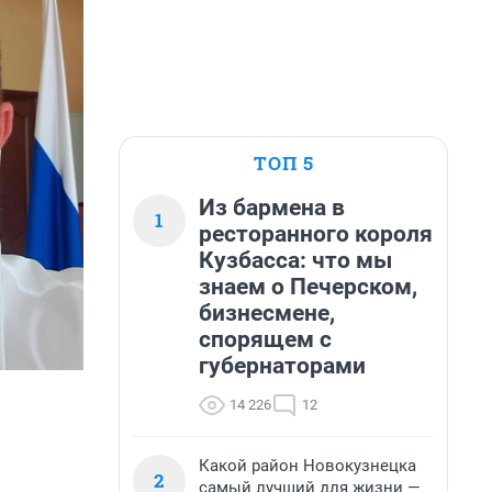
ТОП 5
Из бармена в
1
ресторанного короля
Кузбасса: что мы
знаем о Печерском,
бизнесмене,
спорящем с
губернаторами
14 226
12
Какой район Новокузнецка
2
самый лучший для жизни —