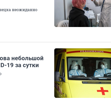
знецка неожиданно
снова небольшой
D-19 за сутки
о