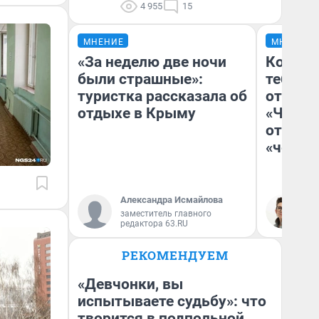
4 955
15
МНЕНИЕ
МНЕНИЕ
«За неделю две ночи
Колобо
были страшные»:
тебя бо
туристка рассказала об
отложи
отдыхе в Крыму
«Челов
отзыв 
«челов
Александра Исмайлова
На
заместитель главного
редактора 63.RU
РЕКОМЕНДУЕМ
«Девчонки, вы
испытываете судьбу»: что
творится в подпольной