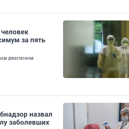
0 человек
симум за пять
ным диагнозом
бнадзор назвал
слу заболевших