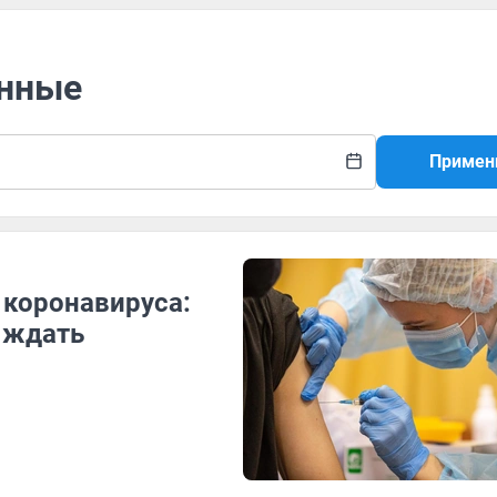
енные
Примен
коронавируса:
и ждать