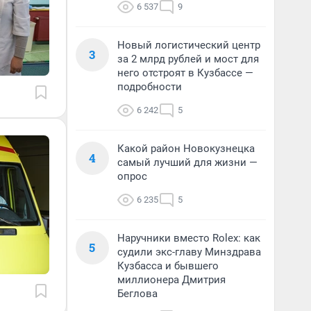
6 537
9
Новый логистический центр
3
за 2 млрд рублей и мост для
него отстроят в Кузбассе —
подробности
6 242
5
Какой район Новокузнецка
4
самый лучший для жизни —
опрос
6 235
5
Наручники вместо Rolex: как
5
судили экс-главу Минздрава
Кузбасса и бывшего
миллионера Дмитрия
Беглова