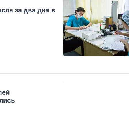
сла за два дня в
лей
лись