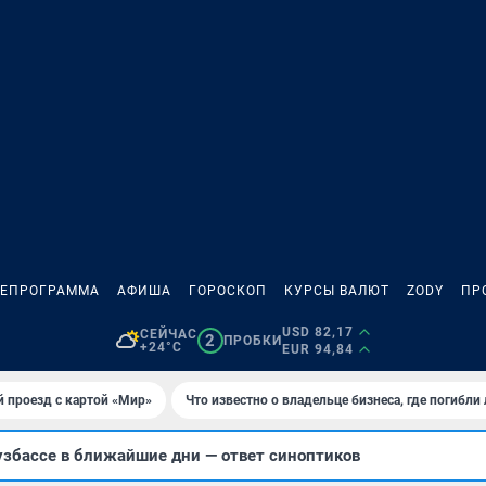
ЛЕПРОГРАММА
АФИША
ГОРОСКОП
КУРСЫ ВАЛЮТ
ZODY
ПР
USD 82,17
СЕЙЧАС
2
ПРОБКИ
+24°C
EUR 94,84
 проезд с картой «Мир»
Что известно о владельце бизнеса, где погибли
узбассе в ближайшие дни — ответ синоптиков