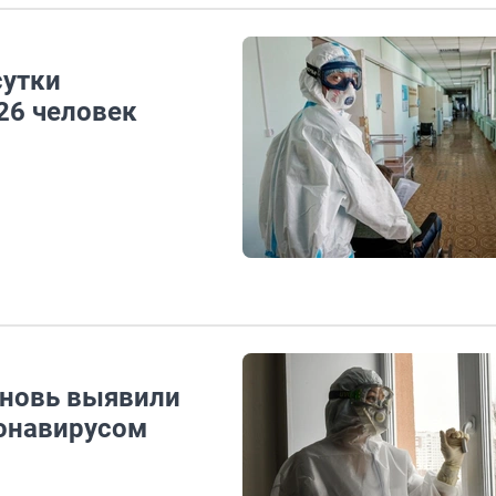
сутки
26 человек
 вновь выявили
ронавирусом