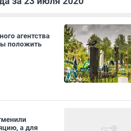
да за 23 июля 2020
ного агентства
бы положить
тменили
яцию, а для