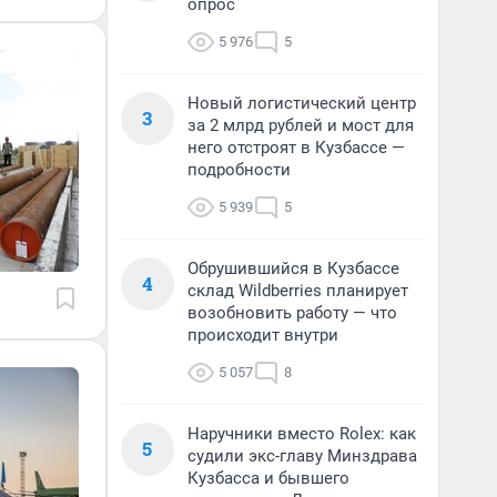
опрос
5 976
5
Новый логистический центр
3
за 2 млрд рублей и мост для
него отстроят в Кузбассе —
подробности
5 939
5
Обрушившийся в Кузбассе
4
склад Wildberries планирует
возобновить работу — что
происходит внутри
5 057
8
Наручники вместо Rolex: как
5
судили экс-главу Минздрава
Кузбасса и бывшего