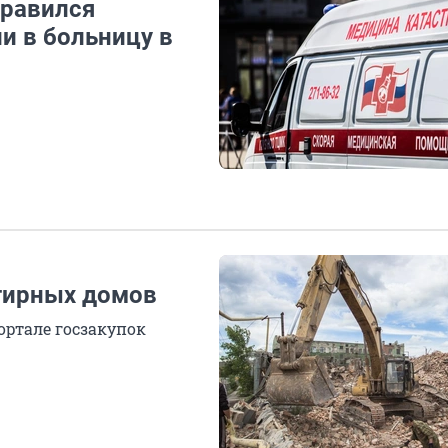
травился
и в больницу в
ртирных домов
ортале госзакупок