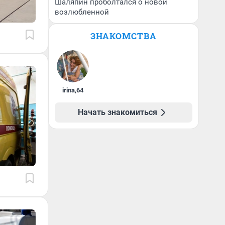
Шаляпин проболтался о новой
возлюбленной
ЗНАКОМСТВА
irina
,
64
Начать знакомиться