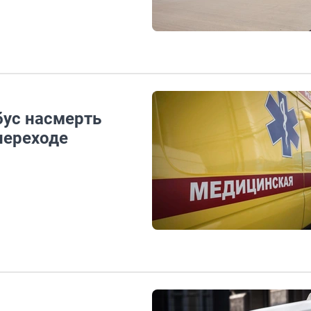
бус насмерть
переходе