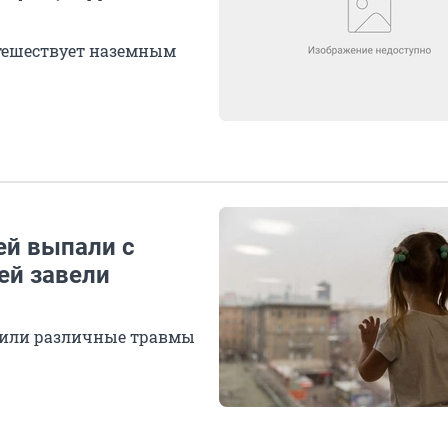
утешествует наземным
ей выпали с
ей завели
учили различные травмы