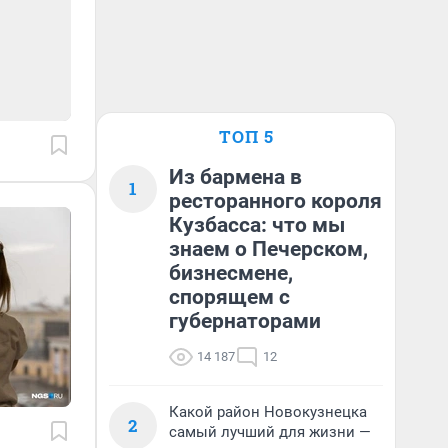
ТОП 5
Из бармена в
1
ресторанного короля
Кузбасса: что мы
знаем о Печерском,
бизнесмене,
спорящем с
губернаторами
14 187
12
Какой район Новокузнецка
2
самый лучший для жизни —