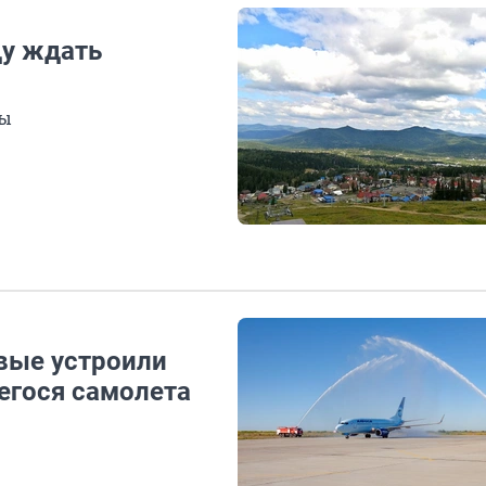
ду ждать
зы
вые устроили
егося самолета