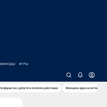
ОМОКОДЫ
ИГРЫ
На ферме экс-депутата погибли работники
Женщина едва не истекла кро