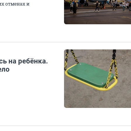
их отменах и
ь на ребёнка.
ело