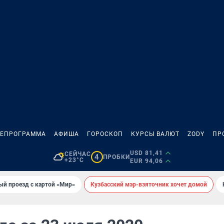
ЛЕПРОГРАММА
АФИША
ГОРОСКОП
КУРСЫ ВАЛЮТ
ZODY
ПР
USD 81,41
СЕЙЧАС
4
ПРОБКИ
+23°C
EUR 94,06
ый проезд с картой «Мир»
Кузбасский мэр-взяточник хочет домой