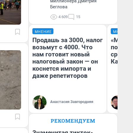
миллионера Дмитрия
Беглова
4 609
15
МНЕНИЕ
МНЕНИЕ
Продашь за 3000, налог
«Машин
возьмут с 4000. Что
полете
нам готовит новый
сравни
налоговый закон — он
Казахс
коснется импорта и
даже репетиторов
Анастасия Завгородняя
Ан
РЕКОМЕНДУЕМ
Знаменитая тикток-