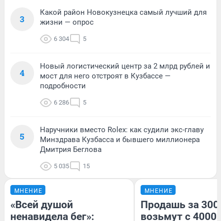
Какой район Новокузнецка самый лучший для
3
жизни — опрос
6 304
5
Новый логистический центр за 2 млрд рублей и
4
мост для него отстроят в Кузбассе —
подробности
6 286
5
Наручники вместо Rolex: как судили экс-главу
5
Минздрава Кузбасса и бывшего миллионера
Дмитрия Беглова
5 035
15
МНЕНИЕ
МНЕНИЕ
«Всей душой
Продашь за 3000
ненавидела бег»:
возьмут с 4000.