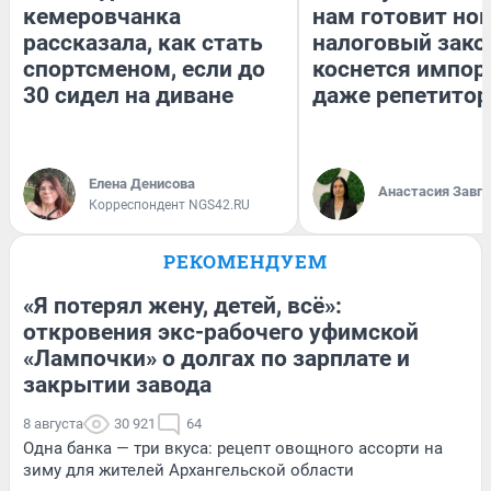
кемеровчанка
нам готовит но
рассказала, как стать
налоговый зако
спортсменом, если до
коснется импор
30 сидел на диване
даже репетитор
Елена Денисова
Анастасия Завг
Корреспондент NGS42.RU
РЕКОМЕНДУЕМ
«Я потерял жену, детей, всё»:
откровения экс-рабочего уфимской
«Лампочки» о долгах по зарплате и
закрытии завода
8 августа
30 921
64
Одна банка — три вкуса: рецепт овощного ассорти на
зиму для жителей Архангельской области