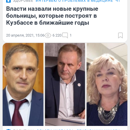
ЗДОРОВЬЕ
ИНТЕРВЬЮ О ПРОБЛЕМАХ В МЕДИЦИНЕ
ЧТО СТ
Власти назвали новые крупные
больницы, которые построят в
Кузбассе в ближайшие годы
20 апреля, 2021, 15:06
6 220
1