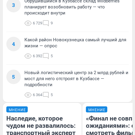
Обрушившийся в Кузбассе склад Wildberries
3
планирует возобновить работу — что
происходит внутри
6 729
9
Какой район Новокузнецка самый лучший для
4
жизни — опрос
6 392
5
Новый логистический центр за 2 млрд рублей и
5
мост для него отстроят в Кузбассе —
подробности
6 364
5
МНЕНИЕ
МНЕНИЕ
Наследие, которое
«Финал не совпа
чудом не развалилось:
ожиданиями»: с
транспортный эксперт
смотреть филь