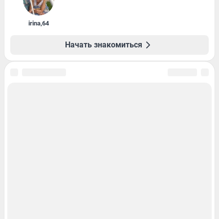
irina
,
64
Начать знакомиться