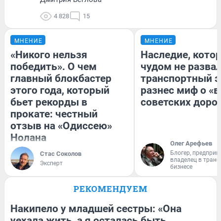
4 828
15
МНЕНИЕ
МНЕНИЕ
«Никого нельзя
Наследие, кото
победить». О чем
чудом не разва
главный блокбастер
транспортный э
этого года, который
разнес миф о «
бьет рекорды в
советских доро
прокате: честный
отзыв на «Одиссею»
Нолана
Олег Арефьев
Блогер, предприн
Стас Соколов
владелец в тран
Эксперт
бизнесе
РЕКОМЕНДУЕМ
Накипело у младшей сестры: «Она
уехала жить, а я осталась быть