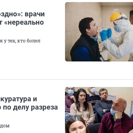
здно»: врачи
т «нереально
у тех, кто болел
куратура и
 по делу разреза
одом