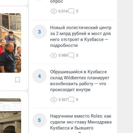
опрос
6 014
5
Новый логистический центр
3
за 2 млрд рублей и мост для
него отстроят в Кузбассе —
подробности
5 989
5
Обрушившийся в Кузбассе
4
склад Wildberries планирует
возобновить работу — что
происходит внутри
5 567
9
Наручники вместо Rolex: как
5
судили экс-главу Минздрава
Кузбасса и бывшего