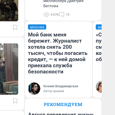
миллионера Дмитрия
Беглова
4 676
15
МНЕНИЕ
МНЕНИЕ
Мой банк меня
«Спутал
бережет. Журналист
пургу».
хотела снять 200
смерте
тысяч, чтобы погасить
которы
кредит, — к ней домой
обнару
приехала служба
безопасности
Ир
Гл
Ксения Владимирская
«Р
Автор мнения
Во
РЕКОМЕНДУЕМ
Август перевернет жизнь