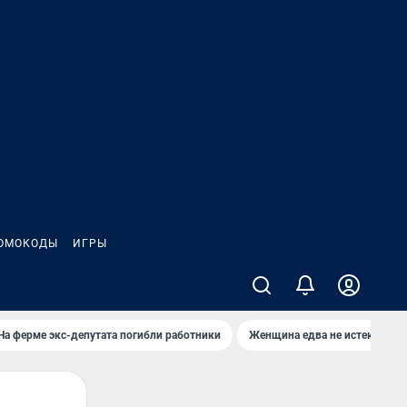
ОМОКОДЫ
ИГРЫ
На ферме экс-депутата погибли работники
Женщина едва не истекла кро