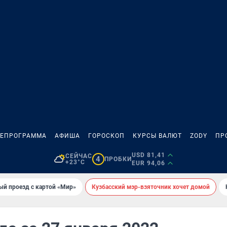
ЛЕПРОГРАММА
АФИША
ГОРОСКОП
КУРСЫ ВАЛЮТ
ZODY
ПР
USD 81,41
СЕЙЧАС
4
ПРОБКИ
+23°C
EUR 94,06
ый проезд с картой «Мир»
Кузбасский мэр-взяточник хочет домой