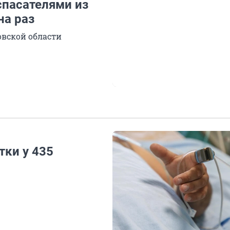
спасателями из
на раз
овской области
тки у 435