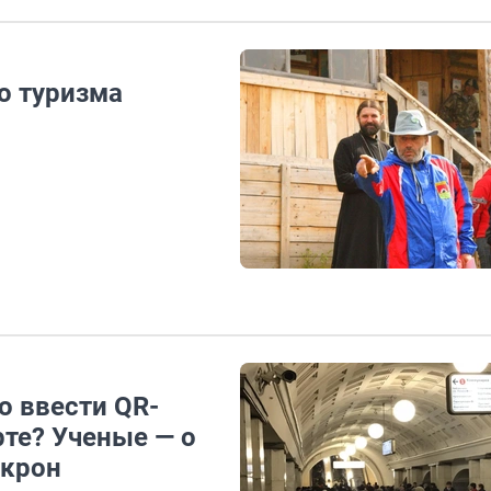
о туризма
о ввести QR-
те? Ученые — о
икрон