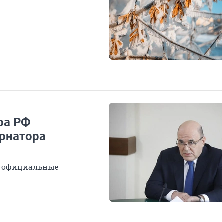
ра РФ
ернатора
а официальные