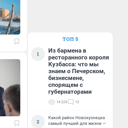
ТОП 5
Из бармена в
1
ресторанного короля
Кузбасса: что мы
знаем о Печерском,
бизнесмене,
спорящем с
губернаторами
14 224
12
Какой район Новокузнецка
2
самый лучший для жизни —