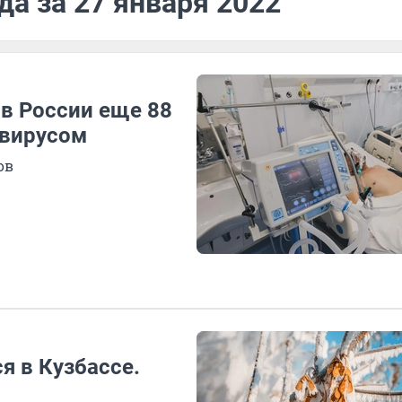
да за 27 января 2022
 в России еще 88
авирусом
ов
 в Кузбассе.