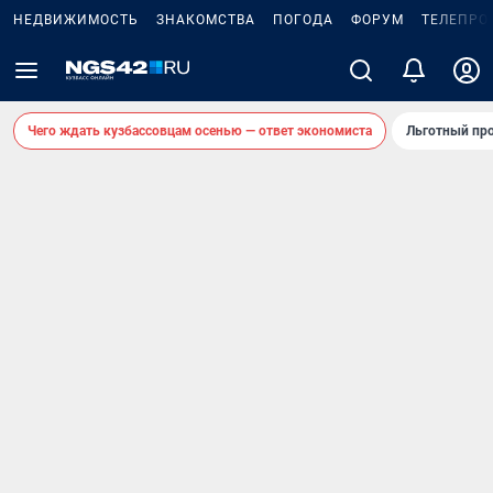
НЕДВИЖИМОСТЬ
ЗНАКОМСТВА
ПОГОДА
ФОРУМ
ТЕЛЕПРО
Чего ждать кузбассовцам осенью — ответ экономиста
Льготный про