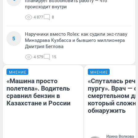
планирует возобновить работу — что
происходит внутри
4 877
8
Наручники вместо Rolex: как судили экс-главу
5
Минздрава Кузбасса и бывшего миллионера
Дмитрия Беглова
4 579
15
МНЕНИЕ
МНЕНИЕ
«Машина просто
«Спуталась речь
полетела». Водитель
пургу». Врач — о
сравнил бензин в
смертельном ди
Казахстане и России
который сложн
обнаружить
Ирина Волкова