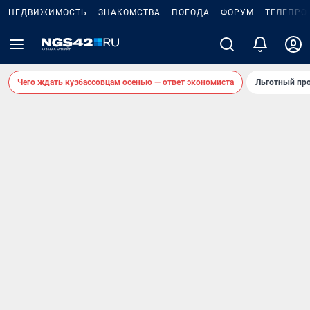
НЕДВИЖИМОСТЬ
ЗНАКОМСТВА
ПОГОДА
ФОРУМ
ТЕЛЕПРО
Чего ждать кузбассовцам осенью — ответ экономиста
Льготный про