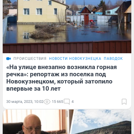
ПРОИСШЕСТВИЯ
НОВОСТИ НОВОКУЗНЕЦКА
ПАВОДОК
РЕП
«На улице внезапно возникла горная
речка»: репортаж из поселка под
Новокузнецком, который затопило
впервые за 10 лет
30 марта, 2023, 10:02
15 665
4