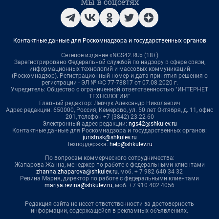
Мы в соцсетях
Контактные данные для Роскомнадзора и государственных органов
Сетевое издание «NGS42.RU» (18+)
Зарегистрировано Федеральной службой по надзору в сфере связи,
информационных технологий и массовых коммуникаций
(Роскомнадзор). Регистрационный номер и дата принятия решения о
регистрации - ЭЛ № ФС 77-78817 от 07.08.2020 г.
Учредитель: Общество с ограниченной ответственностью "ИНТЕРНЕТ
ТЕХНОЛОГИИ"
Главный редактор: Левчук Александр Николаевич
Адрес редакции: 650000, Россия, Кемерово, ул. 50 лет Октября, д. 11, офис
201, телефон +7 (3842) 23-22-60
Электронный адрес редакции:
ngs42@shkulev.ru
Контактные данные для Роскомнадзора и государственных органов:
juristnsk@shkulev.ru
Техподдержка:
help@shkulev.ru
По вопросам коммерческого сотрудничества:
Жапарова Жанна, менеджер по работе с федеральными клиентами
zhanna.zhaparova@shkulev.ru
, моб. + 7 982 640 34 32
Ревина Мария, директор по работе с федеральными клиентами
mariya.revina@shkulev.ru
, моб. +7 910 402 4056
Редакция сайта не несет ответственности за достоверность
информации, содержащейся в рекламных объявлениях.