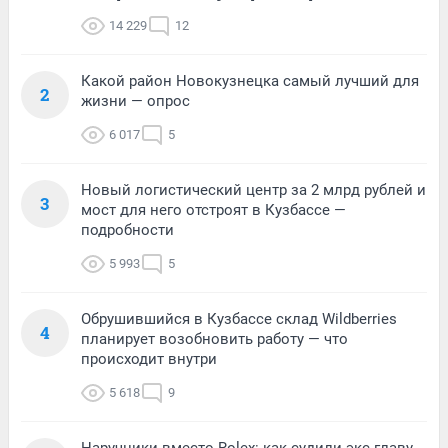
14 229
12
Какой район Новокузнецка самый лучший для
2
жизни — опрос
6 017
5
Новый логистический центр за 2 млрд рублей и
3
мост для него отстроят в Кузбассе —
подробности
5 993
5
Обрушившийся в Кузбассе склад Wildberries
4
планирует возобновить работу — что
происходит внутри
5 618
9
Наручники вместо Rolex: как судили экс-главу