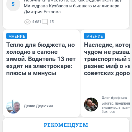
5
Минздрава Кузбасса и бывшего миллионера
Дмитрия Беглова
4 681
15
МНЕНИЕ
МНЕНИЕ
Тепло для бюджета, но
Наследие, кото
холодно в салоне
чудом не разва
зимой. Водитель 13 лет
транспортный э
ездит на электрокаре:
разнес миф о «
плюсы и минусы
советских доро
Олег Арефьев
Блогер, предприн
Денис Дедюхин
владелец в тран
бизнесе
РЕКОМЕНДУЕМ