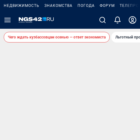
НЕДВИЖИМОСТЬ
ЗНАКОМСТВА
ПОГОДА
ФОРУМ
ТЕЛЕПРО
Чего ждать кузбассовцам осенью — ответ экономиста
Льготный про