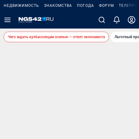
НЕДВИЖИМОСТЬ
ЗНАКОМСТВА
ПОГОДА
ФОРУМ
ТЕЛЕПРО
Чего ждать кузбассовцам осенью — ответ экономиста
Льготный про