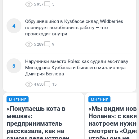
5 957
5
Обрушившийся в Кузбассе склад Wildberries
4
планирует возобновить работу — что
происходит внутри
5 289
9
Наручники вместо Rolex: как судили экс-главу
5
Минздрава Кузбасса и бывшего миллионера
Дмитрия Беглова
4 650
15
МНЕНИЕ
МНЕНИЕ
«Покупаешь кота в
«Мы видим нов
мешке»:
Нолана»: с каки
предприниматель
настроем нужн
рассказала, как на
смотреть «Одис
самом деле устроен
чтобы она не