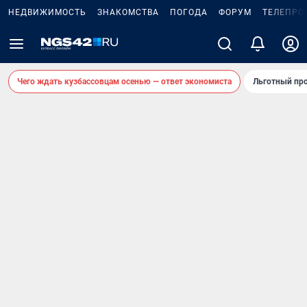
НЕДВИЖИМОСТЬ
ЗНАКОМСТВА
ПОГОДА
ФОРУМ
ТЕЛЕПРО
Чего ждать кузбассовцам осенью — ответ экономиста
Льготный про