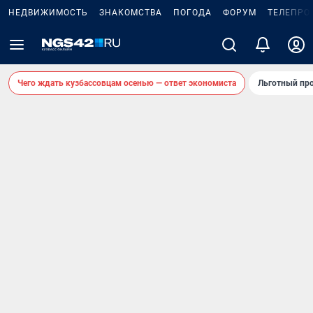
НЕДВИЖИМОСТЬ
ЗНАКОМСТВА
ПОГОДА
ФОРУМ
ТЕЛЕПРО
Чего ждать кузбассовцам осенью — ответ экономиста
Льготный про