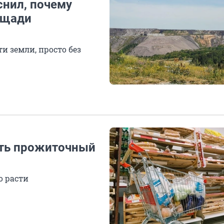
снил, почему
ощади
и земли, просто без
ать прожиточный
о расти