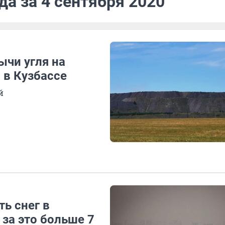
да за 4 сентября 2020
ычи угля на
 в Кузбассе
й
ть снег в
 за это больше 7