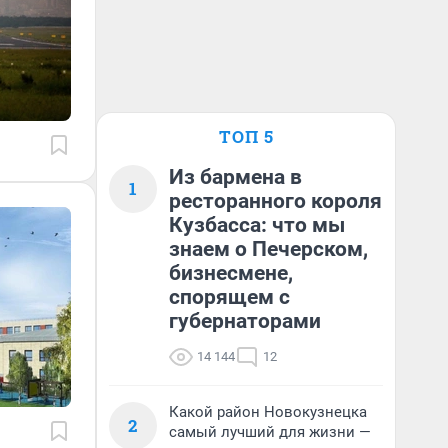
ТОП 5
Из бармена в
1
ресторанного короля
Кузбасса: что мы
знаем о Печерском,
бизнесмене,
спорящем с
губернаторами
14 144
12
Какой район Новокузнецка
2
самый лучший для жизни —