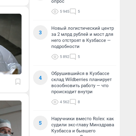
опрос
5 945
5
Новый логистический центр
3
за 2 млрд рублей и мост для
него отстроят в Кузбассе —
подробности
5 892
5
Обрушившийся в Кузбассе
4
склад Wildberries планирует
возобновить работу — что
происходит внутри
4 562
8
Наручники вместо Rolex: как
5
судили экс-главу Минздрава
Кузбасса и бывшего