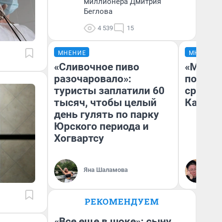
миллионера Дмитрия
Беглова
4 539
15
МНЕНИЕ
МНЕНИЕ
«Сливочное пиво
«Машин
разочаровало»:
полете
туристы заплатили 60
сравни
тысяч, чтобы целый
Казахс
день гулять по парку
Юрского периода и
Хогвартсу
Яна Шаламова
Ан
РЕКОМЕНДУЕМ
«Все еще в шоке»: сыну