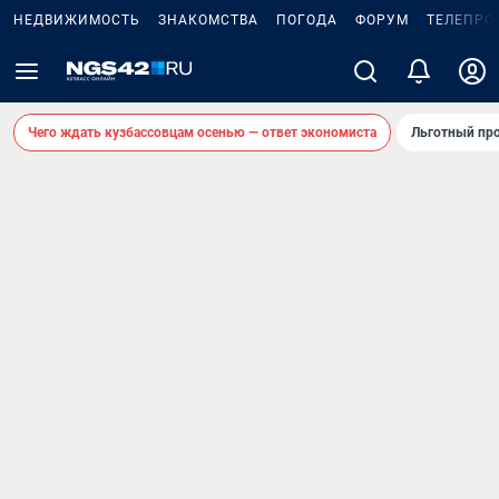
НЕДВИЖИМОСТЬ
ЗНАКОМСТВА
ПОГОДА
ФОРУМ
ТЕЛЕПРО
Чего ждать кузбассовцам осенью — ответ экономиста
Льготный про