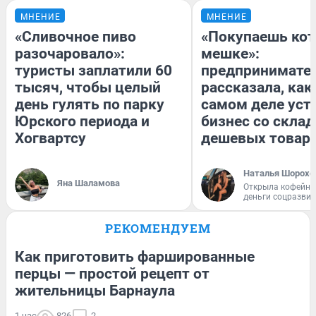
МНЕНИЕ
МНЕНИЕ
«Сливочное пиво
«Покупаешь кот
разочаровало»:
мешке»:
туристы заплатили 60
предпринимате
тысяч, чтобы целый
рассказала, как
день гулять по парку
самом деле уст
Юрского периода и
бизнес со скла
Хогвартсу
дешевых товар
Наталья Шорохо
Яна Шаламова
Открыла кофейну
деньги соцразви
РЕКОМЕНДУЕМ
Как приготовить фаршированные
перцы — простой рецепт от
жительницы Барнаула
1 час
826
2