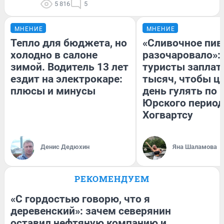
5 816
5
МНЕНИЕ
МНЕНИЕ
Тепло для бюджета, но
«Сливочное пив
холодно в салоне
разочаровало»:
зимой. Водитель 13 лет
туристы заплат
ездит на электрокаре:
тысяч, чтобы ц
плюсы и минусы
день гулять по 
Юрского период
Хогвартсу
Денис Дедюхин
Яна Шаламова
РЕКОМЕНДУЕМ
«С гордостью говорю, что я
деревенский»: зачем северянин
оставил нефтяную компанию и