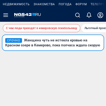
НЕДВИЖИМОСТЬ
ЗНАКОМСТВА
ПОГОДА
ФОРУМ
ТЕЛЕПРО
С чем люди приходят в кемеровскую психбольницу
Льготный проез
Женщина чуть не истекла кровью на
СРОЧНО
Красном озере в Кемерово, пока полчаса ждала скорую