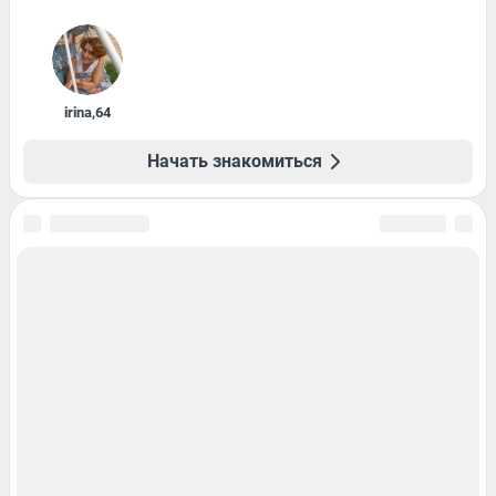
irina
,
64
Начать знакомиться