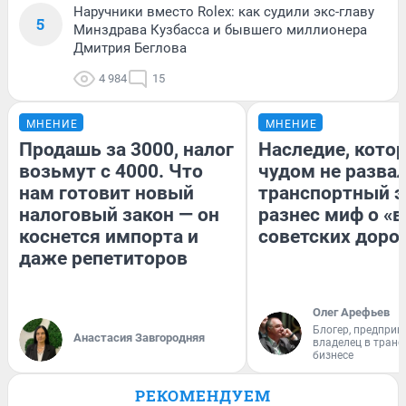
Наручники вместо Rolex: как судили экс-главу
5
Минздрава Кузбасса и бывшего миллионера
Дмитрия Беглова
4 984
15
МНЕНИЕ
МНЕНИЕ
Продашь за 3000, налог
Наследие, кото
возьмут с 4000. Что
чудом не разва
нам готовит новый
транспортный э
налоговый закон — он
разнес миф о «
коснется импорта и
советских доро
даже репетиторов
Олег Арефьев
Блогер, предприн
Анастасия Завгородняя
владелец в тран
бизнесе
РЕКОМЕНДУЕМ