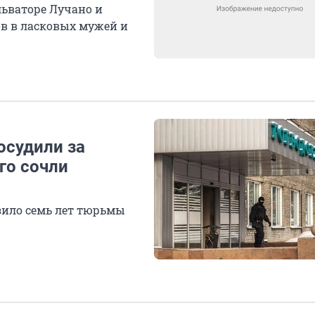
льваторе Лучано и
в в ласковых мужей и
осудили за
го сочли
зило семь лет тюрьмы