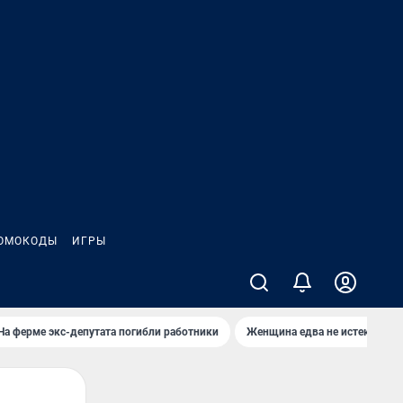
ОМОКОДЫ
ИГРЫ
На ферме экс-депутата погибли работники
Женщина едва не истекла кро