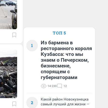
ТОП 5
Из бармена в
1
ресторанного короля
Кузбасса: что мы
знаем о Печерском,
бизнесмене,
спорящем с
губернаторами
14 230
12
Какой район Новокузнецка
2
самый лучший для жизни —