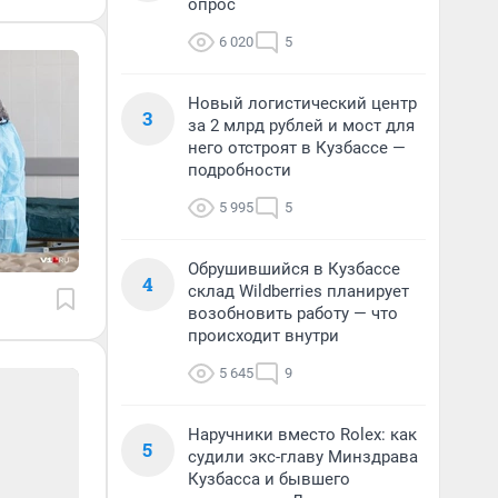
опрос
6 020
5
Новый логистический центр
3
за 2 млрд рублей и мост для
него отстроят в Кузбассе —
подробности
5 995
5
Обрушившийся в Кузбассе
4
склад Wildberries планирует
возобновить работу — что
происходит внутри
5 645
9
Наручники вместо Rolex: как
5
судили экс-главу Минздрава
Кузбасса и бывшего