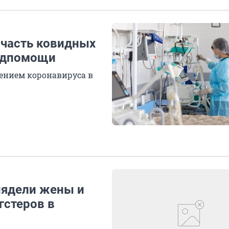
 часть ковидных
медпомощи
нением коронавируса в
лядели жены и
гстеров в