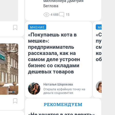
миллионера Дмитрия
Беглова
4 688
15
МНЕНИЕ
МНЕНИЕ
«Покупаешь кота в
«Спутал
мешке»:
пургу».
предприниматель
смерте
рассказала, как на
которы
самом деле устроен
обнару
бизнес со складами
дешевых товаров
Ир
Наталья Шорохова
Гл
Открыла кофейную точку на
«Р
деньги соцразвития
Во
РЕКОМЕНДУЕМ
«Не хочется в это верить».