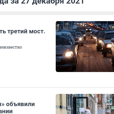
да за 27 декабря 2021
ь третий мост.
неизвестно
ы» объявили
ании