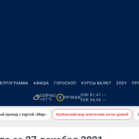
ЛЕПРОГРАММА
АФИША
ГОРОСКОП
КУРСЫ ВАЛЮТ
ZODY
ПР
USD 81,41
СЕЙЧАС
4
ПРОБКИ
+21°C
EUR 94,06
ый проезд с картой «Мир»
Кузбасский мэр-взяточник хочет домой