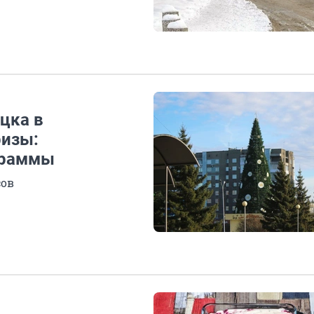
цка в
ризы:
граммы
сов