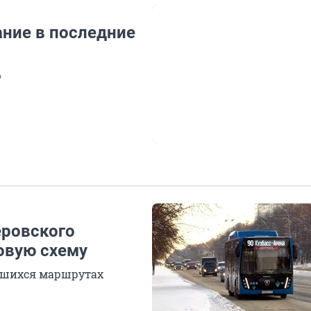
ание в последние
ю
еровского
овую схему
вшихся маршрутах