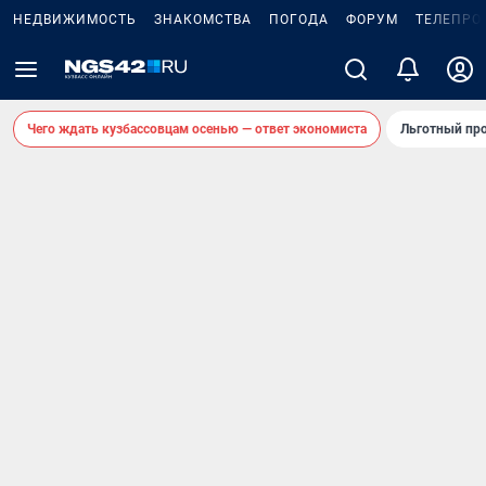
НЕДВИЖИМОСТЬ
ЗНАКОМСТВА
ПОГОДА
ФОРУМ
ТЕЛЕПРО
Чего ждать кузбассовцам осенью — ответ экономиста
Льготный про