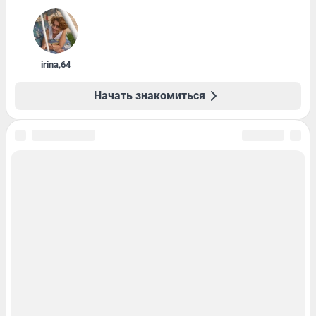
irina
,
64
Начать знакомиться