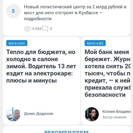
Новый логистический центр за 2 млрд рублей и
5
мост для него отстроят в Кузбассе —
подробности
6 064
5
МНЕНИЕ
МНЕНИЕ
Тепло для бюджета, но
Мой банк меня
холодно в салоне
бережет. Журн
зимой. Водитель 13 лет
хотела снять 20
ездит на электрокаре:
тысяч, чтобы п
плюсы и минусы
кредит, — к ней
приехала служб
безопасности
Ксения Владими
Денис Дедюхин
Автор мнения
РЕКОМЕНДУЕМ