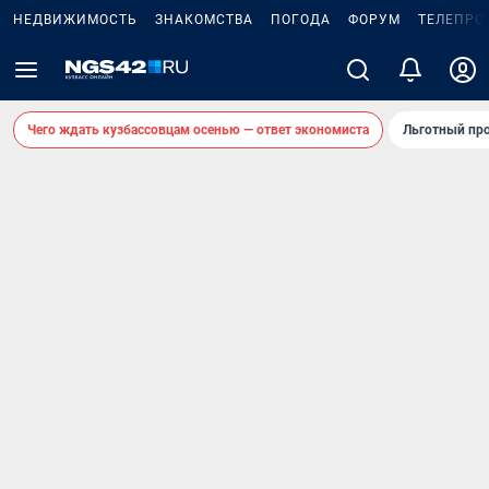
НЕДВИЖИМОСТЬ
ЗНАКОМСТВА
ПОГОДА
ФОРУМ
ТЕЛЕПРО
Чего ждать кузбассовцам осенью — ответ экономиста
Льготный про