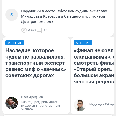
Наручники вместо Rolex: как судили экс-главу
5
Минздрава Кузбасса и бывшего миллионера
Дмитрия Беглова
4 929
15
МНЕНИЕ
МНЕНИЕ
Наследие, которое
«Финал не совпа
чудом не развалилось:
ожиданиями»: с
транспортный эксперт
смотреть филь
разнес миф о «вечных»
«Старый орел» 
советских дорогах
большом экран
честная реценз
Олег Арефьев
Блогер, предприниматель,
Надежда Губарь
владелец в транспортном
бизнесе