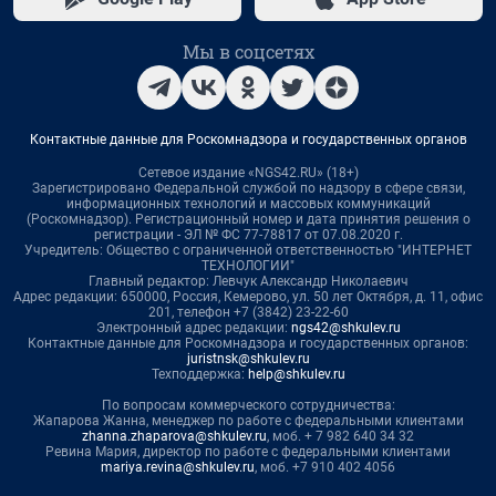
Мы в соцсетях
Контактные данные для Роскомнадзора и государственных органов
Сетевое издание «NGS42.RU» (18+)
Зарегистрировано Федеральной службой по надзору в сфере связи,
информационных технологий и массовых коммуникаций
(Роскомнадзор). Регистрационный номер и дата принятия решения о
регистрации - ЭЛ № ФС 77-78817 от 07.08.2020 г.
Учредитель: Общество с ограниченной ответственностью "ИНТЕРНЕТ
ТЕХНОЛОГИИ"
Главный редактор: Левчук Александр Николаевич
Адрес редакции: 650000, Россия, Кемерово, ул. 50 лет Октября, д. 11, офис
201, телефон +7 (3842) 23-22-60
Электронный адрес редакции:
ngs42@shkulev.ru
Контактные данные для Роскомнадзора и государственных органов:
juristnsk@shkulev.ru
Техподдержка:
help@shkulev.ru
По вопросам коммерческого сотрудничества:
Жапарова Жанна, менеджер по работе с федеральными клиентами
zhanna.zhaparova@shkulev.ru
, моб. + 7 982 640 34 32
Ревина Мария, директор по работе с федеральными клиентами
mariya.revina@shkulev.ru
, моб. +7 910 402 4056