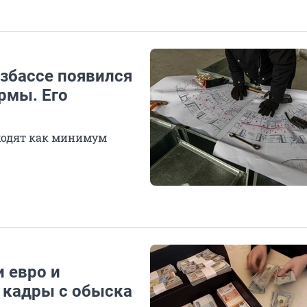
узбассе появился
рмы. Его
ходят как минимум
и евро и
л кадры с обыска