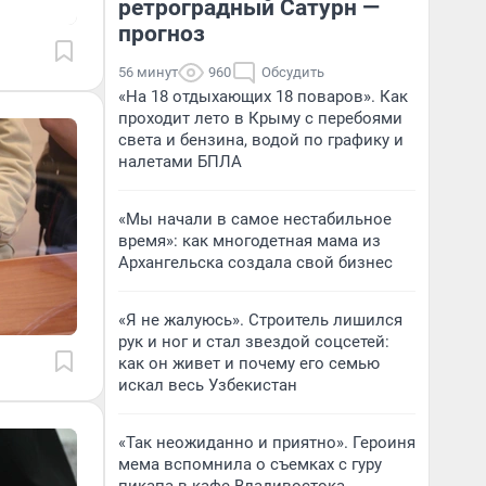
ретроградный Сатурн —
прогноз
56 минут
960
Обсудить
«На 18 отдыхающих 18 поваров». Как
проходит лето в Крыму с перебоями
света и бензина, водой по графику и
налетами БПЛА
«Мы начали в самое нестабильное
время»: как многодетная мама из
Архангельска создала свой бизнес
«Я не жалуюсь». Строитель лишился
рук и ног и стал звездой соцсетей:
как он живет и почему его семью
искал весь Узбекистан
«Так неожиданно и приятно». Героиня
мема вспомнила о съемках с гуру