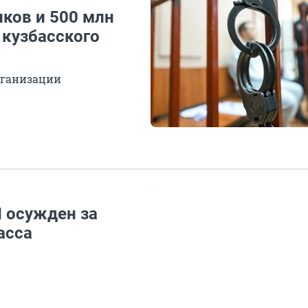
иков и 500 млн
 кузбасского
организации
 осужден за
асса