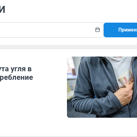
ИИ
Примен
та угля в
требление