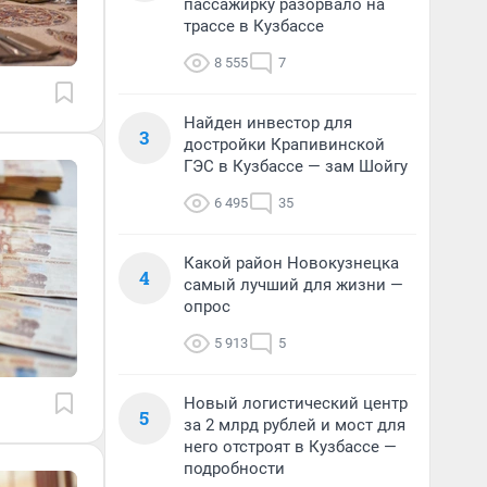
пассажирку разорвало на
трассе в Кузбассе
8 555
7
Найден инвестор для
3
достройки Крапивинской
ГЭС в Кузбассе — зам Шойгу
6 495
35
Какой район Новокузнецка
4
самый лучший для жизни —
опрос
5 913
5
Новый логистический центр
5
за 2 млрд рублей и мост для
него отстроят в Кузбассе —
подробности