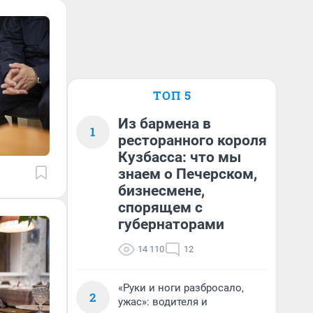
ТОП 5
Из бармена в
1
ресторанного короля
Кузбасса: что мы
знаем о Печерском,
бизнесмене,
спорящем с
губернаторами
14 110
12
«Руки и ноги разбросало,
2
ужас»: водителя и