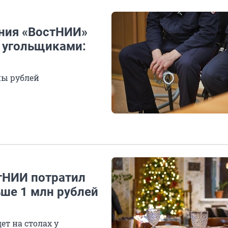
ния «ВостНИИ»
с угольщиками:
ны рублей
тНИИ потратил
ьше 1 млн рублей
ет на столах у