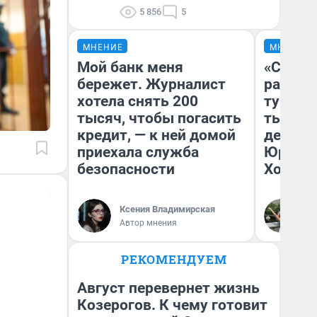
5 856
5
МНЕНИЕ
МНЕНИЕ
Мой банк меня
«Сливо
бережет. Журналист
разоча
хотела снять 200
турист
тысяч, чтобы погасить
тысяч,
кредит, — к ней домой
день гу
приехала служба
Юрског
безопасности
Хогвар
Ксения Владимирская
Ян
Автор мнения
РЕКОМЕНДУЕМ
Август перевернет жизнь
Козерогов. К чему готовит