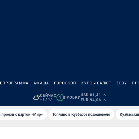
ЛЕПРОГРАММА
АФИША
ГОРОСКОП
КУРСЫ ВАЛЮТ
ZODY
ПР
USD 81,41
СЕЙЧАС
1
ПРОБКИ
+17°C
EUR 94,06
 проезд с картой «Мир»
Топливо в Кузбассе подешевело
Кузбасски