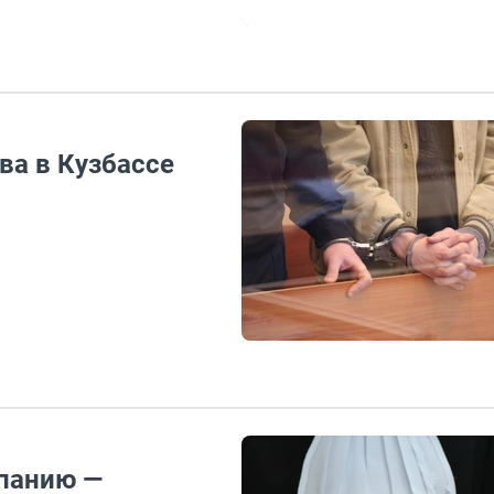
ва в Кузбассе
панию —