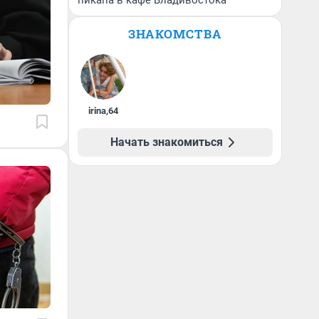
пикапа в кафе Владивостока
ЗНАКОМСТВА
irina
,
64
Начать знакомиться