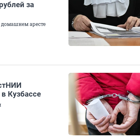
рублей за
 домашнем аресте
остНИИ
 в Кузбассе
и