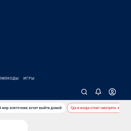
ОМОКОДЫ
ИГРЫ
й мэр-взяточник хочет выйти домой
Где и когда стоит смотреть звездоп