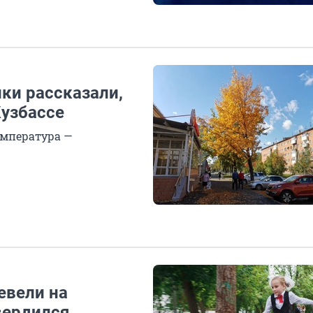
ики рассказали,
Кузбассе
емпература —
евели на
вердился