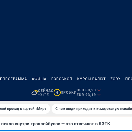
ЛЕПРОГРАММА
АФИША
ГОРОСКОП
КУРСЫ ВАЛЮТ
ZODY
ПР
USD 80,93
СЕЙЧАС
4
ПРОБКИ
+27°C
EUR 93,19
ный проезд с картой «Мир»
С чем люди приходят в кемеровскую психб
пекло внутри троллейбусов — что отвечают в КЭТК