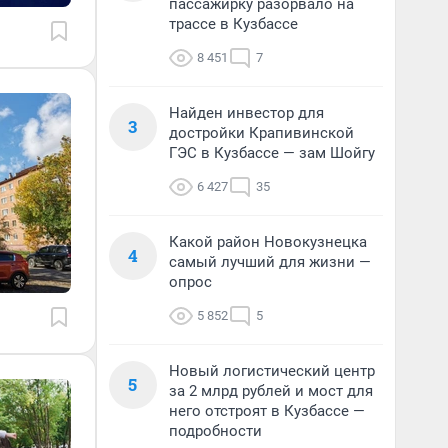
пассажирку разорвало на
трассе в Кузбассе
8 451
7
Найден инвестор для
3
достройки Крапивинской
ГЭС в Кузбассе — зам Шойгу
6 427
35
Какой район Новокузнецка
4
самый лучший для жизни —
опрос
5 852
5
Новый логистический центр
5
за 2 млрд рублей и мост для
него отстроят в Кузбассе —
подробности