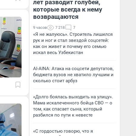
лет разводит голубей,
которые всегда к нему
возвращаются
9 часов
7 218
7
«Я не жалуюсь». Строитель лишился
рук и ног и стал звездой соцсетей:
как он живет и почему его семью
искал весь Узбекистан
AI-AINA: Атака на соцсети депутатов,
бюджета вузов не хватило лучшим и
сколько стоит арбуз
«Долго боялась выходить на улицу».
Мама искалеченного бойца СВО — о
том, как спасает сына, который
разбился по пути к невесте
«С гордостью говорю, что я