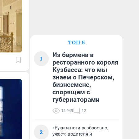
ТОП 5
Из бармена в
1
ресторанного короля
Кузбасса: что мы
знаем о Печерском,
бизнесмене,
спорящем с
губернаторами
14 043
12
«Руки и ноги разбросало,
2
ужас»: водителя и