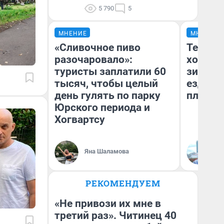
5 790
5
МНЕНИЕ
МНЕНИЕ
«Сливочное пиво
Тепло 
разочаровало»:
холодн
туристы заплатили 60
зимой.
тысяч, чтобы целый
ездит н
день гулять по парку
плюсы 
Юрского периода и
Хогвартсу
Яна Шаламова
Д
РЕКОМЕНДУЕМ
«Не привози их мне в
третий раз». Читинец 40