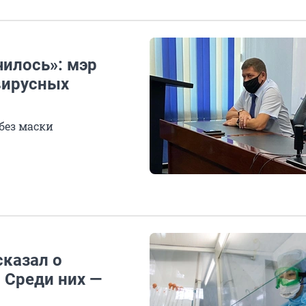
илось»: мэр
вирусных
без маски
сказал о
 Среди них —