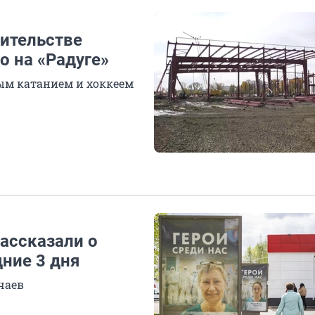
оительстве
о на «Радуге»
ым катанием и хоккеем
ассказали о
ние 3 дня
чаев