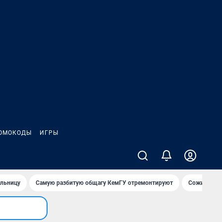
ОМОКОДЫ
ИГРЫ
ольницу
Самую разбитую общагу КемГУ отремонтируют
Сожительни