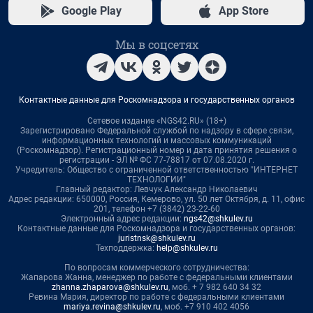
Google Play
App Store
Мы в соцсетях
Контактные данные для Роскомнадзора и государственных органов
Сетевое издание «NGS42.RU» (18+)
Зарегистрировано Федеральной службой по надзору в сфере связи,
информационных технологий и массовых коммуникаций
(Роскомнадзор). Регистрационный номер и дата принятия решения о
регистрации - ЭЛ № ФС 77-78817 от 07.08.2020 г.
Учредитель: Общество с ограниченной ответственностью "ИНТЕРНЕТ
ТЕХНОЛОГИИ"
Главный редактор: Левчук Александр Николаевич
Адрес редакции: 650000, Россия, Кемерово, ул. 50 лет Октября, д. 11, офис
201, телефон +7 (3842) 23-22-60
Электронный адрес редакции:
ngs42@shkulev.ru
Контактные данные для Роскомнадзора и государственных органов:
juristnsk@shkulev.ru
Техподдержка:
help@shkulev.ru
По вопросам коммерческого сотрудничества:
Жапарова Жанна, менеджер по работе с федеральными клиентами
zhanna.zhaparova@shkulev.ru
, моб. + 7 982 640 34 32
Ревина Мария, директор по работе с федеральными клиентами
mariya.revina@shkulev.ru
, моб. +7 910 402 4056