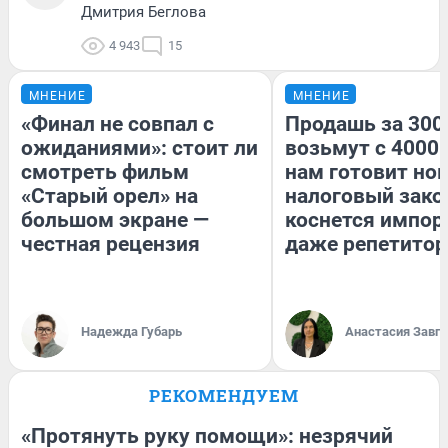
Дмитрия Беглова
4 943
15
МНЕНИЕ
МНЕНИЕ
«Финал не совпал с
Продашь за 3000
ожиданиями»: стоит ли
возьмут с 4000.
смотреть фильм
нам готовит но
«Старый орел» на
налоговый зако
большом экране —
коснется импор
честная рецензия
даже репетитор
Надежда Губарь
Анастасия Завг
РЕКОМЕНДУЕМ
«Протянуть руку помощи»: незрячий