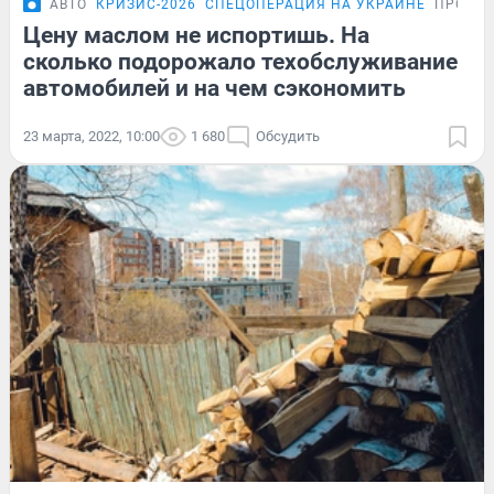
АВТО
КРИЗИС-2026
СПЕЦОПЕРАЦИЯ НА УКРАИНЕ
ПРОБЛ
Цену маслом не испортишь. На
сколько подорожало техобслуживание
автомобилей и на чем сэкономить
23 марта, 2022, 10:00
1 680
Обсудить