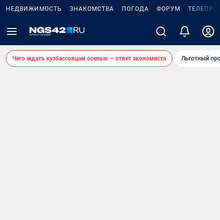
НЕДВИЖИМОСТЬ
ЗНАКОМСТВА
ПОГОДА
ФОРУМ
ТЕЛЕПРО
Чего ждать кузбассовцам осенью — ответ экономиста
Льготный про