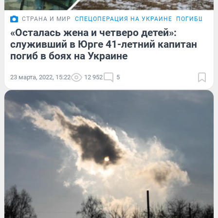
СТРАНА И МИР
СПЕЦОПЕРАЦИЯ НА УКРАИНЕ
ПОГИБШИЕ 
«Осталась жена и четверо детей»:
служивший в Юрге 41-летний капитан
погиб в боях на Украине
23 марта, 2022, 15:22
12 952
5