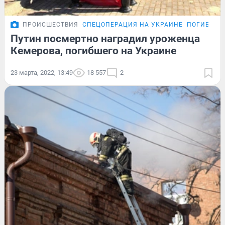
ПРОИСШЕСТВИЯ
СПЕЦОПЕРАЦИЯ НА УКРАИНЕ
ПОГИБШИЕ
Путин посмертно наградил уроженца
Кемерова, погибшего на Украине
23 марта, 2022, 13:49
18 557
2