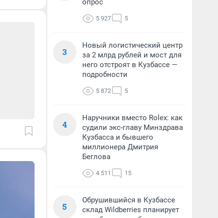
опрос
5 927
5
Новый логистический центр
3
за 2 млрд рублей и мост для
него отстроят в Кузбассе —
подробности
5 872
5
Наручники вместо Rolex: как
4
судили экс-главу Минздрава
Кузбасса и бывшего
миллионера Дмитрия
Беглова
4 511
15
Обрушившийся в Кузбассе
5
склад Wildberries планирует