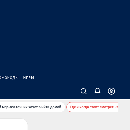
ОМОКОДЫ
ИГРЫ
й мэр-взяточник хочет выйти домой
Где и когда стоит смотреть звездоп