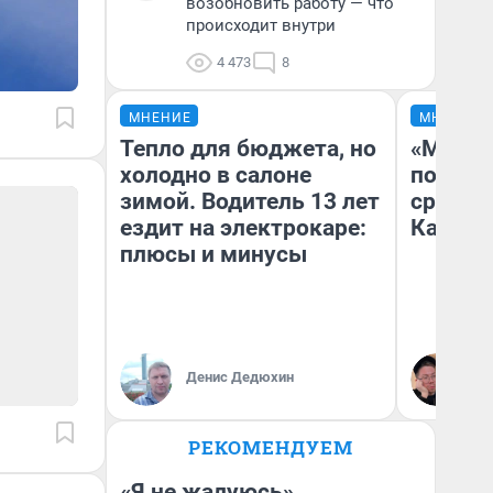
возобновить работу — что
происходит внутри
4 473
8
МНЕНИЕ
МНЕНИЕ
Тепло для бюджета, но
«Машин
холодно в салоне
полете
зимой. Водитель 13 лет
сравни
ездит на электрокаре:
Казахс
плюсы и минусы
Денис Дедюхин
Ан
РЕКОМЕНДУЕМ
«Я не жалуюсь».