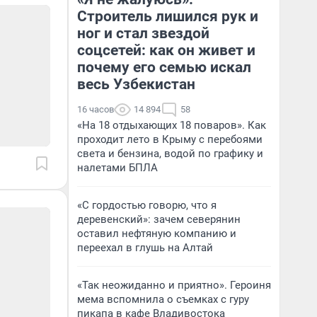
Строитель лишился рук и
ног и стал звездой
соцсетей: как он живет и
почему его семью искал
весь Узбекистан
16 часов
14 894
58
«На 18 отдыхающих 18 поваров». Как
проходит лето в Крыму с перебоями
света и бензина, водой по графику и
налетами БПЛА
«С гордостью говорю, что я
деревенский»: зачем северянин
оставил нефтяную компанию и
переехал в глушь на Алтай
«Так неожиданно и приятно». Героиня
мема вспомнила о съемках с гуру
пикапа в кафе Владивостока