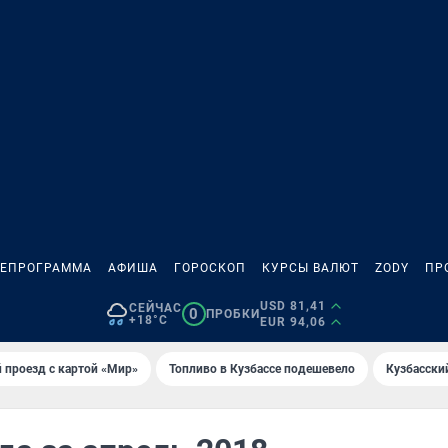
ЛЕПРОГРАММА
АФИША
ГОРОСКОП
КУРСЫ ВАЛЮТ
ZODY
ПР
USD 81,41
СЕЙЧАС
0
ПРОБКИ
+18°C
EUR 94,06
 проезд с картой «Мир»
Топливо в Кузбассе подешевело
Кузбасски