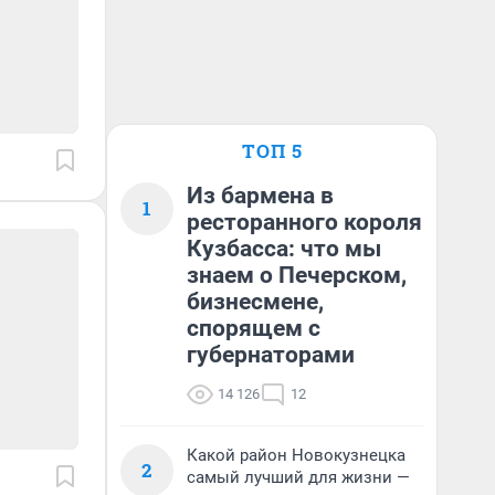
ТОП 5
Из бармена в
1
ресторанного короля
Кузбасса: что мы
знаем о Печерском,
бизнесмене,
спорящем с
губернаторами
14 126
12
Какой район Новокузнецка
2
самый лучший для жизни —