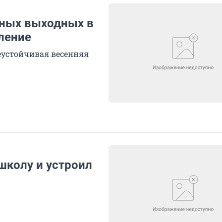
нных выходных в
ление
еустойчивая весенняя
школу и устроил