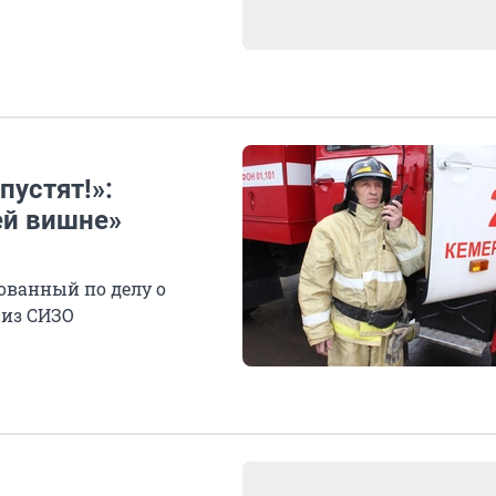
пустят!»:
ей вишне»
тованный по делу о
 из СИЗО