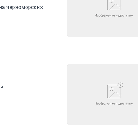
 на черноморских
ии