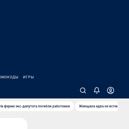
ОМОКОДЫ
ИГРЫ
На ферме экс-депутата погибли работники
Женщина едва не истекла кро