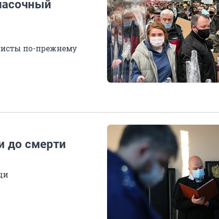
 масочный
листы по-прежнему
и до смерти
щи