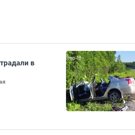
страдали в
ая