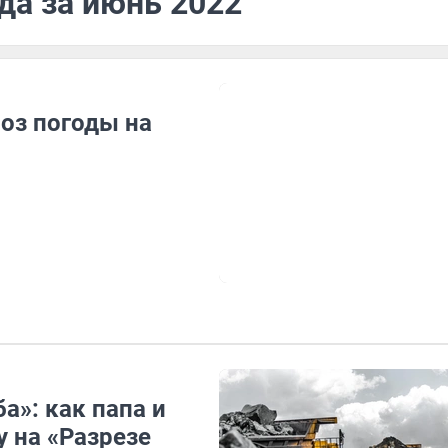
да за июнь 2022
оз погоды на
а»: как папа и
 на «Разрезе