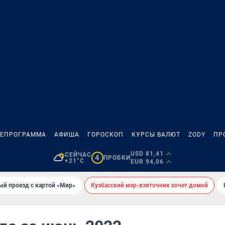
ЛЕПРОГРАММА
АФИША
ГОРОСКОП
КУРСЫ ВАЛЮТ
ZODY
ПР
USD 81,41
СЕЙЧАС
4
ПРОБКИ
+21°C
EUR 94,06
ый проезд с картой «Мир»
Кузбасский мэр-взяточник хочет домой