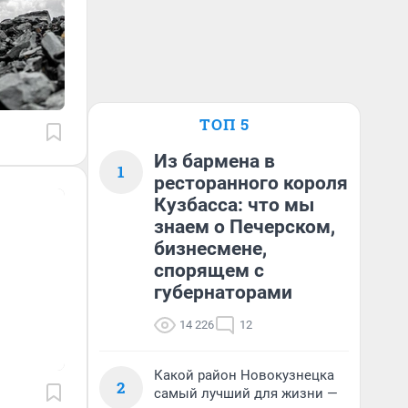
ТОП 5
Из бармена в
1
ресторанного короля
Кузбасса: что мы
знаем о Печерском,
бизнесмене,
спорящем с
губернаторами
14 226
12
Какой район Новокузнецка
2
самый лучший для жизни —