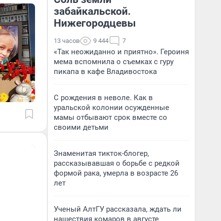
забайкальской.
Нижегородцевы
13 часов
9 444
7
«Так неожиданно и приятно». Героиня
мема вспомнила о съемках с гуру
пикапа в кафе Владивостока
С рождения в неволе. Как в
уральской колонии осужденные
мамы отбывают срок вместе со
своими детьми
Знаменитая тикток-блогер,
рассказывавшая о борьбе с редкой
формой рака, умерла в возрасте 26
лет
Ученый АлтГУ рассказала, ждать ли
нашествия комаров в августе