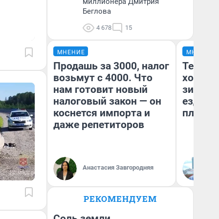
миллионера Дмитрия
Беглова
4 678
15
МНЕНИЕ
МНЕНИЕ
Продашь за 3000, налог
Тепло 
возьмут с 4000. Что
холодн
нам готовит новый
зимой.
налоговый закон — он
ездит н
коснется импорта и
плюсы 
даже репетиторов
Анастасия Завгородняя
Д
РЕКОМЕНДУЕМ
Соль земли