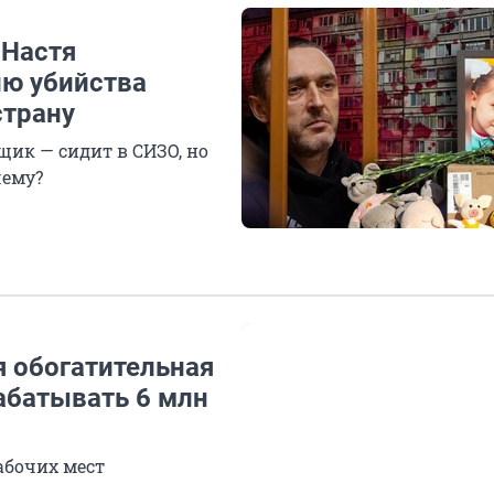
 Настя
ию убийства
страну
ик — сидит в СИЗО, но
чему?
я обогатительная
рабатывать 6 млн
абочих мест