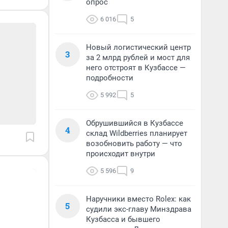
опрос
6 016
5
Новый логистический центр
3
за 2 млрд рублей и мост для
него отстроят в Кузбассе —
подробности
5 992
5
Обрушившийся в Кузбассе
4
склад Wildberries планирует
возобновить работу — что
происходит внутри
5 596
9
Наручники вместо Rolex: как
5
судили экс-главу Минздрава
Кузбасса и бывшего