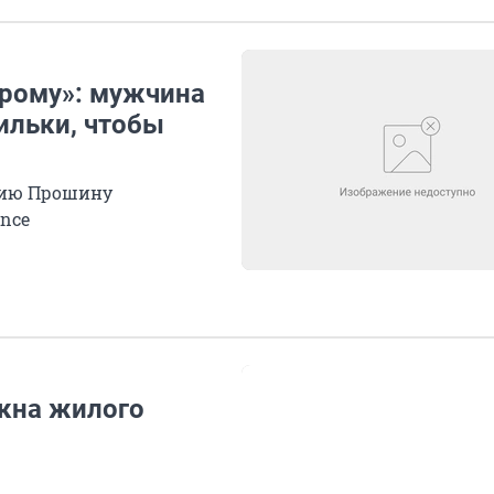
брому»: мужчина
ильки, чтобы
рию Прошину
ance
окна жилого