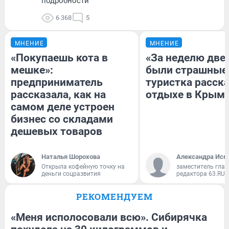
подробности
6 368
5
МНЕНИЕ
МНЕНИЕ
«Покупаешь кота в
«За неделю две
мешке»:
были страшные
предприниматель
туристка расска
рассказала, как на
отдыхе в Крым
самом деле устроен
бизнес со складами
дешевых товаров
Наталья Шорохова
Александра Исм
Открыла кофейную точку на
заместитель глав
деньги соцразвития
редактора 63.RU
РЕКОМЕНДУЕМ
«Меня исполосовали всю». Сибирячка