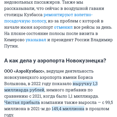
недовольных пассажиров. Также мы
рассказывали, что сейчас в воздушной гавани
столицы Кузбасса
ремонтируют взлетно-
посадочную полосу
, из-за проблем с которой в
начале июня аэропорт
отменил
все рейсы за день.
На плохое состояние полосы после визита в
Кемерово
указывал
и президент России Владимир
Путин.
А как дела у аэропорта Новокузнецка?
ООО «АэроКузбасс»
, ведущее деятельность
новокузнецкого аэропорта имени Бориса
Волынова, в 2022 году показало
выручку 1,3
миллиарда рублей
, немного прибавив по
сравнению с 2021, когда было 1,1 миллиарда.
Чистая прибыль
компании также выросла — с 99,5
миллиона в 2021-м до
149,4 миллиона
в прошлом
году.