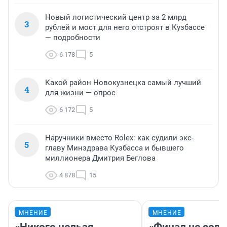
Новый логистический центр за 2 млрд
3
рублей и мост для него отстроят в Кузбассе
— подробности
6 178
5
Какой район Новокузнецка самый лучший
4
для жизни — опрос
6 172
5
Наручники вместо Rolex: как судили экс-
5
главу Минздрава Кузбасса и бывшего
миллионера Дмитрия Беглова
4 878
15
МНЕНИЕ
МНЕНИЕ
«Никого нельзя
«Финал не совп