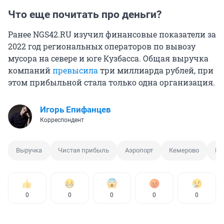
Что еще почитать про деньги?
Ранее NGS42.RU изучил финансовые показатели за
2022 год региональных операторов по вывозу
мусора на севере и юге Кузбасса. Общая выручка
компаний
превысила
три миллиарда рублей, при
этом прибыльной стала только одна организация.
Игорь Епифанцев
Корреспондент
Выручка
Чистая прибыль
Аэропорт
Кемерово
Но
0
0
0
0
0