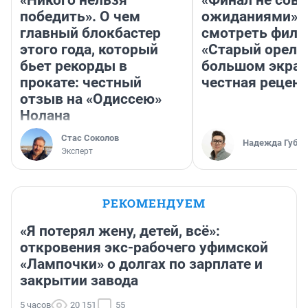
победить». О чем
ожиданиями»: 
главный блокбастер
смотреть фил
этого года, который
«Старый орел» 
бьет рекорды в
большом экран
прокате: честный
честная рецен
отзыв на «Одиссею»
Нолана
Стас Соколов
Надежда Губар
Эксперт
РЕКОМЕНДУЕМ
«Я потерял жену, детей, всё»:
откровения экс-рабочего уфимской
«Лампочки» о долгах по зарплате и
закрытии завода
5 часов
20 151
55