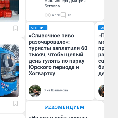
миллионера Дмитрия
Беглова
4 658
15
МНЕНИЕ
МНЕНИЕ
«Сливочное пиво
«Покуп
разочаровало»:
мешке»
туристы заплатили 60
предпр
тысяч, чтобы целый
рассказ
день гулять по парку
самом 
Юрского периода и
бизнес
Хогвартсу
дешевы
На
Яна Шаламова
От
де
РЕКОМЕНДУЕМ
«Ну вот и всё»: звезда