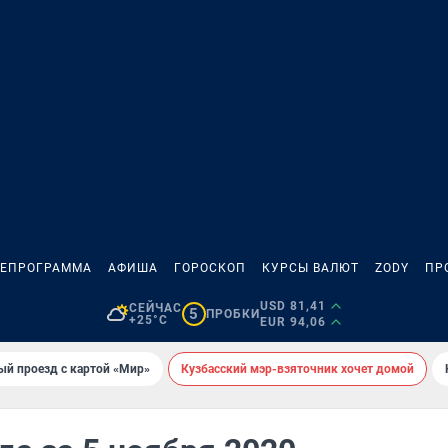
ЛЕПРОГРАММА
АФИША
ГОРОСКОП
КУРСЫ ВАЛЮТ
ZODY
ПР
USD 81,41
СЕЙЧАС
5
ПРОБКИ
+25°C
EUR 94,06
ый проезд с картой «Мир»
Кузбасский мэр-взяточник хочет домой