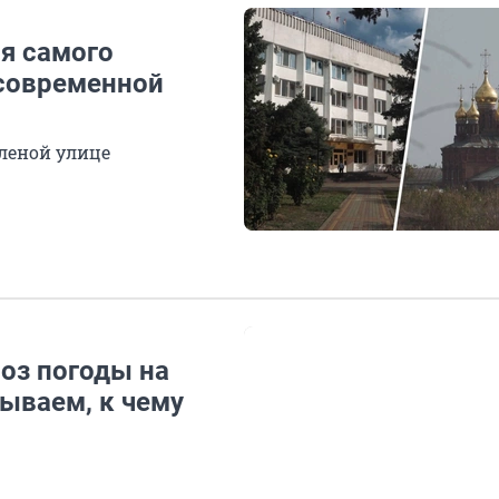
ия самого
 современной
еленой улице
оз погоды на
ываем, к чему