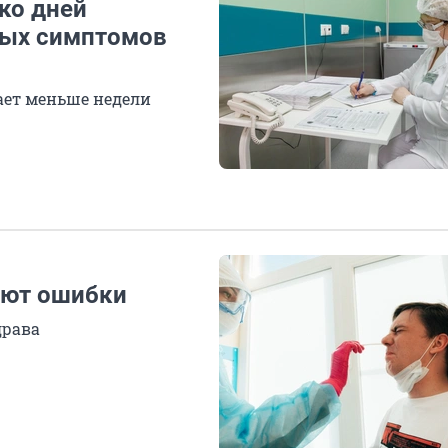
ко дней
вых симптомов
ает меньше недели
ают ошибки
драва