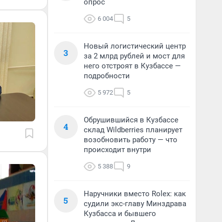
опрос
6 004
5
Новый логистический центр
3
за 2 млрд рублей и мост для
него отстроят в Кузбассе —
подробности
5 972
5
Обрушившийся в Кузбассе
4
склад Wildberries планирует
возобновить работу — что
происходит внутри
5 388
9
Наручники вместо Rolex: как
5
судили экс-главу Минздрава
Кузбасса и бывшего