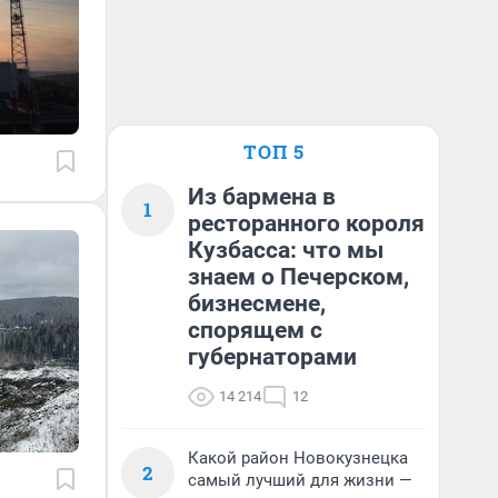
ТОП 5
Из бармена в
1
ресторанного короля
Кузбасса: что мы
знаем о Печерском,
бизнесмене,
спорящем с
губернаторами
14 214
12
Какой район Новокузнецка
2
самый лучший для жизни —