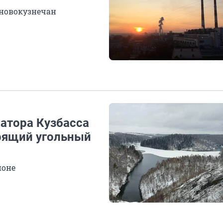
 новокузнечан
натора Кузбасса
рящий угольный
йоне