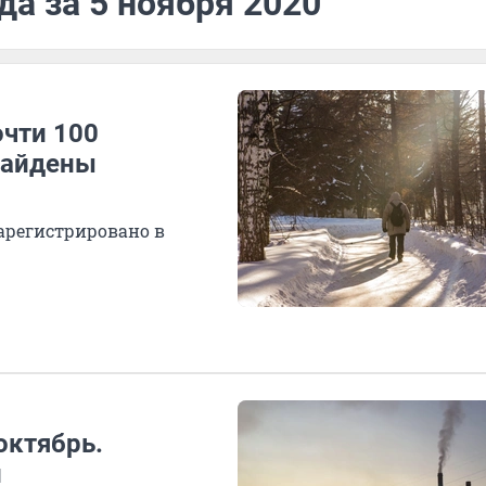
да за 5 ноября 2020
очти 100
найдены
арегистрировано в
октябрь.
и