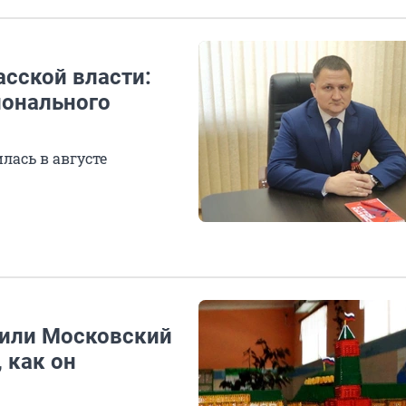
асской власти:
ионального
ась в августе
оили Московский
 как он