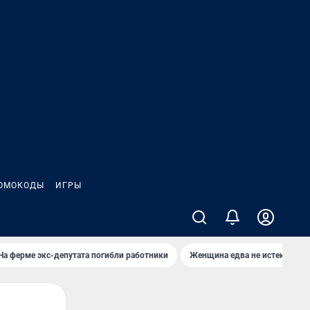
ОМОКОДЫ
ИГРЫ
На ферме экс-депутата погибли работники
Женщина едва не истекла кро