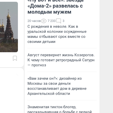
«Дома-2» развелась с
молодым мужем
20 часов
7 233
3
С рождения в неволе. Как в
уральской колонии осужденные
мамы отбывают срок вместе со
своими детьми
Август перевернет жизнь Козерогов.
К чему готовит ретроградный Сатурн
— прогноз
«Вам зачем он?»: дизайнер из
Москвы за свои деньги
восстанавливает дом в деревне
Архангельской области
Знаменитая тикток-блогер,
рассказывавшая о борьбе с редкой