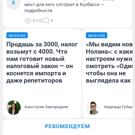
5
мост для него отстроят в Кузбассе —
подробности
6 112
5
МНЕНИЕ
МНЕНИЕ
Продашь за 3000, налог
«Мы видим нов
возьмут с 4000. Что
Нолана»: с каки
нам готовит новый
настроем нужн
налоговый закон — он
смотреть «Одис
коснется импорта и
чтобы она не
даже репетиторов
выглядела как 
Анастасия Завгородняя
Надежда Губарь
РЕКОМЕНДУЕМ