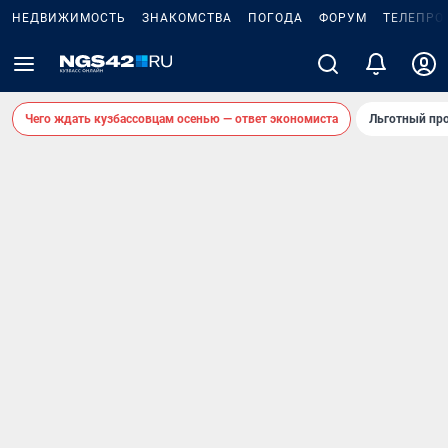
НЕДВИЖИМОСТЬ
ЗНАКОМСТВА
ПОГОДА
ФОРУМ
ТЕЛЕПРО
Чего ждать кузбассовцам осенью — ответ экономиста
Льготный про