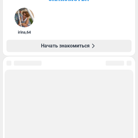
irina
,
64
Начать знакомиться