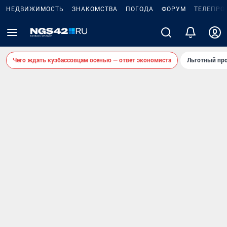
НЕДВИЖИМОСТЬ
ЗНАКОМСТВА
ПОГОДА
ФОРУМ
ТЕЛЕПРО
Чего ждать кузбассовцам осенью — ответ экономиста
Льготный про