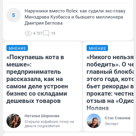
Наручники вместо Rolex: как судили экс-главу
5
Минздрава Кузбасса и бывшего миллионера
Дмитрия Беглова
4 727
15
МНЕНИЕ
МНЕНИЕ
«Покупаешь кота в
«Никого нельзя
мешке»:
победить». О ч
предприниматель
главный блокба
рассказала, как на
этого года, кот
самом деле устроен
бьет рекорды в
бизнес со складами
прокате: честн
дешевых товаров
отзыв на «Одис
Нолана
Наталья Шорохова
Стас Соколов
Открыла кофейную точку на
Эксперт
деньги соцразвития