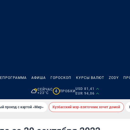
ЛЕПРОГРАММА
АФИША
ГОРОСКОП
КУРСЫ ВАЛЮТ
ZODY
ПР
USD 81,41
СЕЙЧАС
4
ПРОБКИ
+23°C
EUR 94,06
ый проезд с картой «Мир»
Кузбасский мэр-взяточник хочет домой