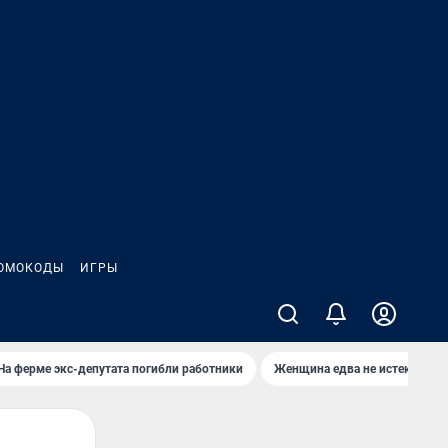
ОМОКОДЫ
ИГРЫ
На ферме экс-депутата погибли работники
Женщина едва не истекла кро