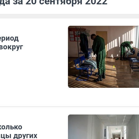
да за 20 сентября 2022
ериод
вокруг
колько
ицы других