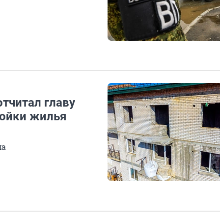
отчитал главу
ройки жилья
ма