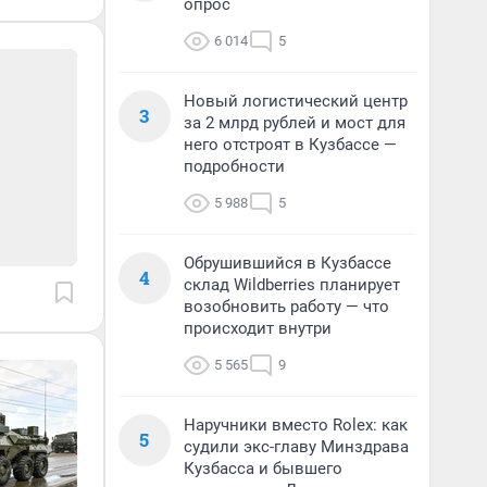
опрос
6 014
5
Новый логистический центр
3
за 2 млрд рублей и мост для
него отстроят в Кузбассе —
подробности
5 988
5
Обрушившийся в Кузбассе
4
склад Wildberries планирует
возобновить работу — что
происходит внутри
5 565
9
Наручники вместо Rolex: как
5
судили экс-главу Минздрава
Кузбасса и бывшего