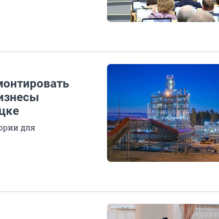
емонтировать
бизнесы
цке
ории для