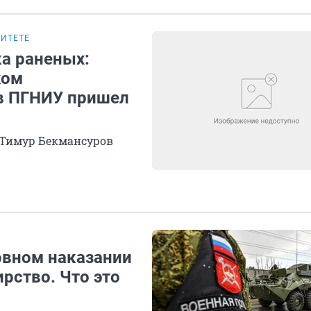
СИТЕТЕ
ка раненых:
ком
 в ПГНИУ пришел
к Тимур Бекмансуров
овном наказании
ирство. Что это