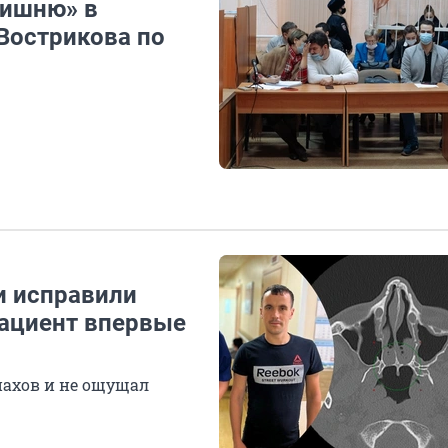
вишню» в
Вострикова по
чи исправили
пациент впервые
пахов и не ощущал