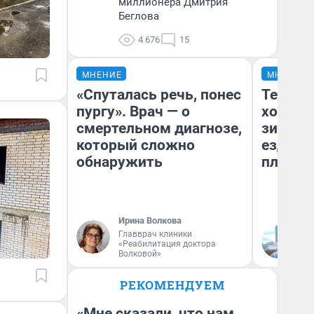
миллионера Дмитрия
Беглова
4 676
15
МНЕНИЕ
МНЕНИЕ
«Спуталась речь, понес
Тепло 
пургу». Врач — о
холодн
смертельном диагнозе,
зимой.
который сложно
ездит н
обнаружить
плюсы 
Ирина Волкова
Главврач клиники
Д
«Реабилитация доктора
Волковой»
РЕКОМЕНДУЕМ
«Мне сказали, что нам