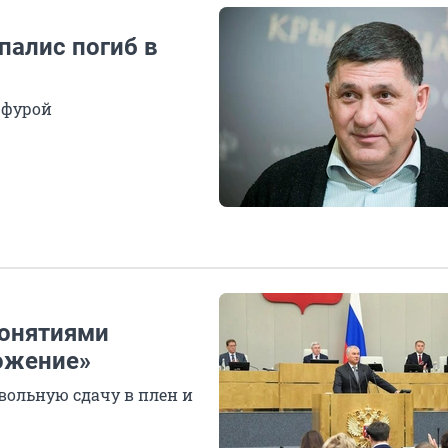
палис погиб в
с фурой
понятиями
ожение»
вольную сдачу в плен и