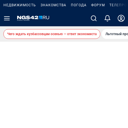
НЕДВИЖИМОСТЬ
ЗНАКОМСТВА
ПОГОДА
ФОРУМ
ТЕЛЕПРО
Чего ждать кузбассовцам осенью — ответ экономиста
Льготный про