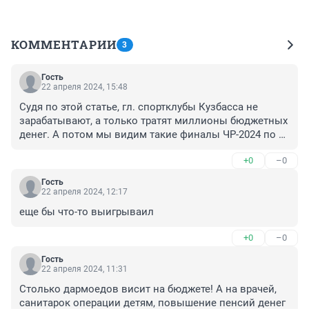
КОММЕНТАРИИ
3
Гость
22 апреля 2024, 15:48
Судя по этой статье, гл. спортклубы Кузбасса не 
зарабатывают, а только тратят миллионы бюджетных 
денег. А потом мы видим такие финалы ЧР-2024 по 
хоккею с мячом, что всю жизнь стыдно будет за 
+0
–0
первое "золото" "Кузбасса" перед российскими 
болельщиками из других регионов. И очень сразу 
Гость
понятно становится, на что тратил бюджетные деньги 
22 апреля 2024, 12:17
ХК "Кузбасс". Арбитры финала ЧР-2024 и руководство 
еще бы что-то выигрываил
ФХМР очень довольны.

Увы, такое "золото" не блестит, а пахнет.

+0
–0
А тут еще коррупционный скандал в январе грянул в 
кузбасском ведомстве спортивном. 

Гость
22 апреля 2024, 11:31
Министр спорта Кузбасса после приобретения 
золотых медалей в ХСМ, публично взялся 
Столько дармоедов висит на бюджете! А на врачей, 
критиковать коллег из других регионов 
санитарок операции детям, повышение пенсий денег 