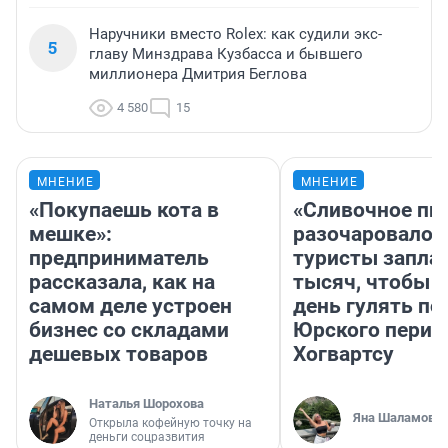
Наручники вместо Rolex: как судили экс-
5
главу Минздрава Кузбасса и бывшего
миллионера Дмитрия Беглова
4 580
15
МНЕНИЕ
МНЕНИЕ
«Покупаешь кота в
«Сливочное пи
мешке»:
разочаровало»
предприниматель
туристы запла
рассказала, как на
тысяч, чтобы 
самом деле устроен
день гулять по
бизнес со складами
Юрского перио
дешевых товаров
Хогвартсу
Наталья Шорохова
Яна Шаламова
Открыла кофейную точку на
деньги соцразвития