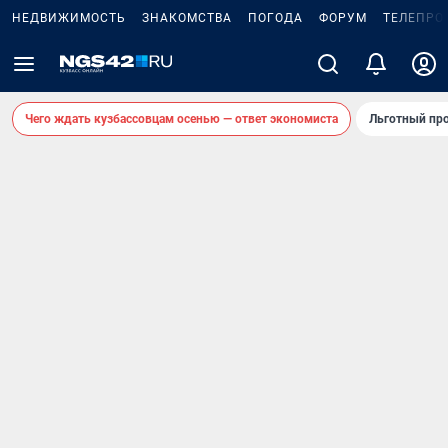
НЕДВИЖИМОСТЬ
ЗНАКОМСТВА
ПОГОДА
ФОРУМ
ТЕЛЕПРО
Чего ждать кузбассовцам осенью — ответ экономиста
Льготный про