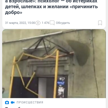
а взрослые»: психолог — об истериках
детей, шлепках и желании «причинить
добро»
31 марта, 2022, 15:00
1 476
Обсудить
ПРОИСШЕСТВИЯ