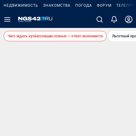
НЕДВИЖИМОСТЬ
ЗНАКОМСТВА
ПОГОДА
ФОРУМ
ТЕЛЕПРО
Чего ждать кузбассовцам осенью — ответ экономиста
Льготный про