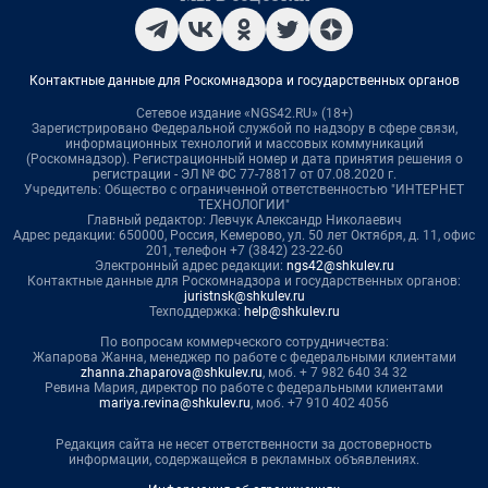
Контактные данные для Роскомнадзора и государственных органов
Сетевое издание «NGS42.RU» (18+)
Зарегистрировано Федеральной службой по надзору в сфере связи,
информационных технологий и массовых коммуникаций
(Роскомнадзор). Регистрационный номер и дата принятия решения о
регистрации - ЭЛ № ФС 77-78817 от 07.08.2020 г.
Учредитель: Общество с ограниченной ответственностью "ИНТЕРНЕТ
ТЕХНОЛОГИИ"
Главный редактор: Левчук Александр Николаевич
Адрес редакции: 650000, Россия, Кемерово, ул. 50 лет Октября, д. 11, офис
201, телефон +7 (3842) 23-22-60
Электронный адрес редакции:
ngs42@shkulev.ru
Контактные данные для Роскомнадзора и государственных органов:
juristnsk@shkulev.ru
Техподдержка:
help@shkulev.ru
По вопросам коммерческого сотрудничества:
Жапарова Жанна, менеджер по работе с федеральными клиентами
zhanna.zhaparova@shkulev.ru
, моб. + 7 982 640 34 32
Ревина Мария, директор по работе с федеральными клиентами
mariya.revina@shkulev.ru
, моб. +7 910 402 4056
Редакция сайта не несет ответственности за достоверность
информации, содержащейся в рекламных объявлениях.