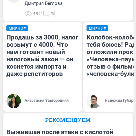
Дмитрия Беглова
4 954
15
МНЕНИЕ
МНЕНИЕ
Продашь за 3000, налог
Колобок-колобо
возьмут с 4000. Что
тебя боюсь! Рад
нам готовит новый
отложили прок
налоговый закон — он
«Человека-паук
коснется импорта и
отзыв о фильме
даже репетиторов
«человека-булк
Анастасия Завгородняя
Надежда Губарь
РЕКОМЕНДУЕМ
Выжившая после атаки с кислотой