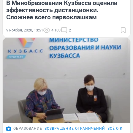
В Минобразования Кузбасса оценили
эффективность дистанционки.
Сложнее всего первоклашкам
9 ноября, 2020, 13:51
4 103
2
ОБРАЗОВАНИЕ
ВОЗВРАЩЕНИЕ ОГРАНИЧЕНИЙ
ВСЁ О КОРО