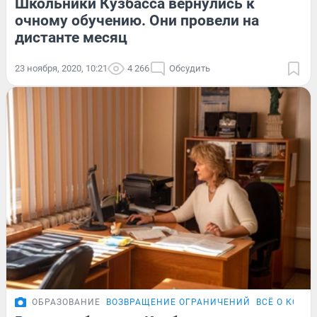
Школьники Кузбасса вернулись к
очному обучению. Они провели на
дистанте месяц
23 ноября, 2020, 10:21
4 266
Обсудить
ОБРАЗОВАНИЕ
ВОЗВРАЩЕНИЕ ОГРАНИЧЕНИЙ
ВСЁ О КОРО